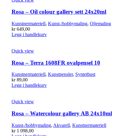
Rosa – Oil colour gallery sett 24x20ml
Kunstnermateriell
,
Kunst-/hobbymaling
,
Oljemaling
kr
649,00
Legg i handlekurv
Quick view
Rosa – Terra 1608FR ovalpensel 10
Kunstnermateriell
,
Kunstpensler
,
Syntetbust
kr
89,00
Legg i handlekurv
Quick view
Rosa – Watercolour gallery AB 24x10ml
Kunst-/hobbymaling
,
Akvarell
,
Kunstnermateriell
kr
1 098,00