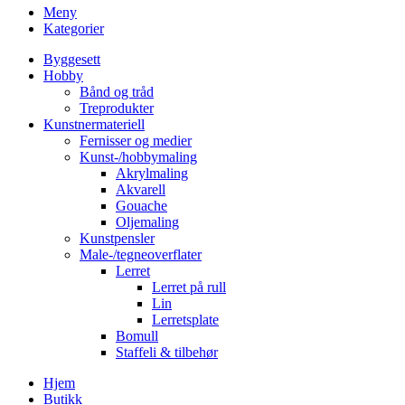
Meny
Kategorier
Byggesett
Hobby
Bånd og tråd
Treprodukter
Kunstnermateriell
Fernisser og medier
Kunst-/hobbymaling
Akrylmaling
Akvarell
Gouache
Oljemaling
Kunstpensler
Male-/tegneoverflater
Lerret
Lerret på rull
Lin
Lerretsplate
Bomull
Staffeli & tilbehør
Hjem
Butikk