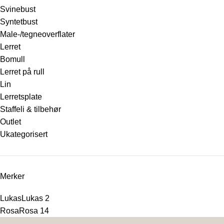
Svinebust
Syntetbust
Male-/tegneoverflater
Lerret
Bomull
Lerret på rull
Lin
Lerretsplate
Staffeli & tilbehør
Outlet
Ukategorisert
Merker
Lukas
Lukas
2
Rosa
Rosa
14