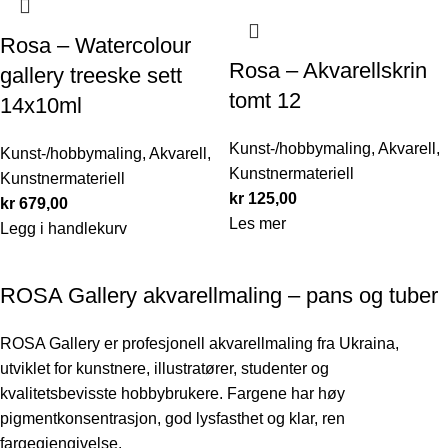
Rosa – Watercolour
Rosa – Akvarellskrin
gallery treeske sett
tomt 12
14x10ml
Kunst-/hobbymaling
,
Akvarell
,
Kunst-/hobbymaling
,
Akvarell
,
Kunstnermateriell
Kunstnermateriell
kr
125,00
kr
679,00
Les mer
Legg i handlekurv
ROSA Gallery akvarellmaling – pans og tuber
ROSA Gallery er profesjonell akvarellmaling fra Ukraina,
utviklet for kunstnere, illustratører, studenter og
kvalitetsbevisste hobbybrukere. Fargene har høy
pigmentkonsentrasjon, god lysfasthet og klar, ren
fargegjengivelse.