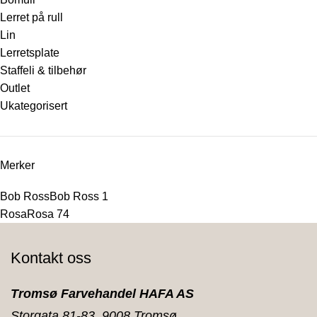
Lerret på rull
Lin
Lerretsplate
Staffeli & tilbehør
Outlet
Ukategorisert
Merker
Bob Ross
Bob Ross
1
Rosa
Rosa
74
Kontakt oss
Tromsø Farvehandel HAFA AS
Storgata 81-83, 9008 Tromsø