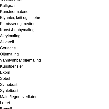
Kalligrafi
Kunstnermateriell
Blyanter, kritt og tilbehør
Fernisser og medier
Kunst-/hobbymaling
Akrylmaling
Akvarell
Gouache
Oljemaling
Vanntynnbar oljemaling
Kunstpensler
Ekorn
Sobel
Svinebust
Syntetbust
Male-/tegneoverflater
Lerret
Bomull