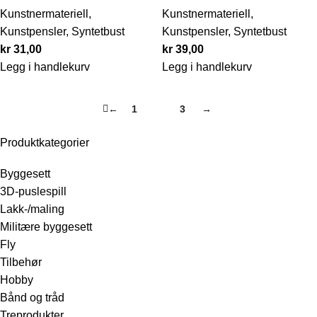
Kunstnermateriell
,
Kunstnermateriell
,
Kunstpensler
,
Syntetbust
Kunstpensler
,
Syntetbust
kr
31,00
kr
39,00
Legg i handlekurv
Legg i handlekurv
←
1
2
3
→
Produktkategorier
Byggesett
3D-puslespill
Lakk-/maling
Militære byggesett
Fly
Tilbehør
Hobby
Bånd og tråd
Treprodukter