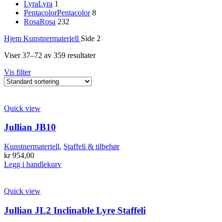
Lyra
Lyra
1
Pentacolor
Pentacolor
8
Rosa
Rosa
232
Hjem
Kunstnermateriell
Side 2
Viser 37–72 av 359 resultater
Vis filter
Quick view
Jullian JB10
Kunstnermateriell
,
Staffeli & tilbehør
kr
954,00
Legg i handlekurv
Quick view
Jullian JL2 Inclinable Lyre Staffeli