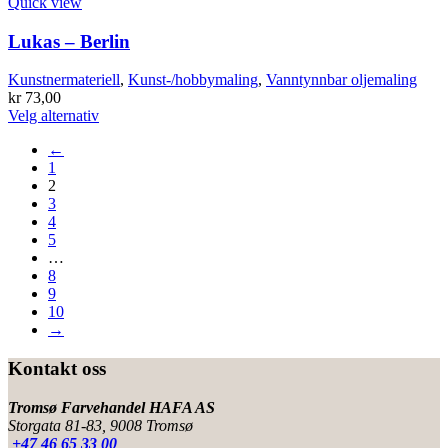
Quick view
Lukas – Berlin
Kunstnermateriell
,
Kunst-/hobbymaling
,
Vanntynnbar oljemaling
kr
73,00
Dette
Velg alternativ
produktet
←
har
1
flere
2
varianter.
3
Alternativene
4
kan
5
velges
…
på
8
produktsiden
9
10
→
Kontakt oss
Tromsø Farvehandel HAFA AS
Storgata 81-83, 9008 Tromsø
+47 46 65 33 00