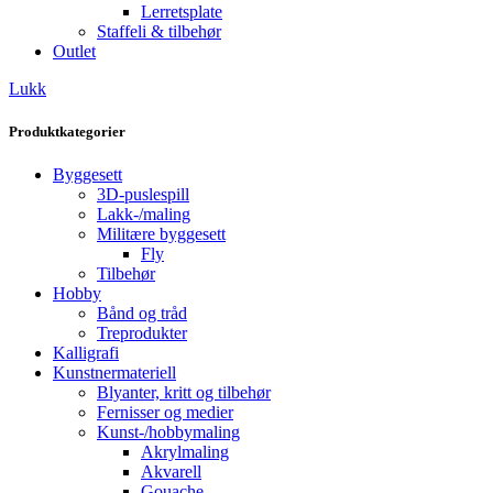
Lerretsplate
Staffeli & tilbehør
Outlet
Lukk
Produktkategorier
Byggesett
3D-puslespill
Lakk-/maling
Militære byggesett
Fly
Tilbehør
Hobby
Bånd og tråd
Treprodukter
Kalligrafi
Kunstnermateriell
Blyanter, kritt og tilbehør
Fernisser og medier
Kunst-/hobbymaling
Akrylmaling
Akvarell
Gouache