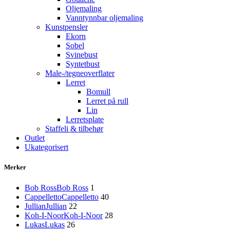
Oljemaling
Vanntynnbar oljemaling
Kunstpensler
Ekorn
Sobel
Svinebust
Syntetbust
Male-/tegneoverflater
Lerret
Bomull
Lerret på rull
Lin
Lerretsplate
Staffeli & tilbehør
Outlet
Ukategorisert
Merker
Bob Ross
Bob Ross
1
Cappelletto
Cappelletto
40
Jullian
Jullian
22
Koh-I-Noor
Koh-I-Noor
28
Lukas
Lukas
26