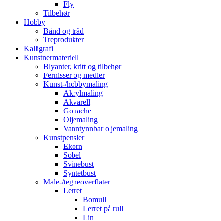
Fly
Tilbehør
Hobby
Bånd og tråd
Treprodukter
Kalligrafi
Kunstnermateriell
Blyanter, kritt og tilbehør
Fernisser og medier
Kunst-/hobbymaling
Akrylmaling
Akvarell
Gouache
Oljemaling
Vanntynnbar oljemaling
Kunstpensler
Ekorn
Sobel
Svinebust
Syntetbust
Male-/tegneoverflater
Lerret
Bomull
Lerret på rull
Lin