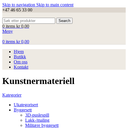
Skip to navigation
Skip to main content
+47 46 65 33 00
Search
0
items
kr
0,00
Meny
0
items
kr
0,00
Hjem
Butikk
Om oss
Kontakt
Kunstnermateriell
Kategorier
Ukategorisert
Byggesett
3D-puslespill
Lakk-/maling
Militære byggesett