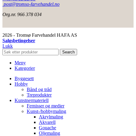
post@tromso-farvehandel.no
Org.nr. 966 378 034
2026 - Tromsø Farvehandel HAFA AS
Salgsbetingelser
Lukk
Search
Meny
Kategorier
Byggesett
Hobby
Bånd og tråd
Treprodukter
Kunstnermateriell
Fernisser og medier
Kunst-/hobbymaling
Akrylmaling
Akvarell
Gouache
Oljemaling