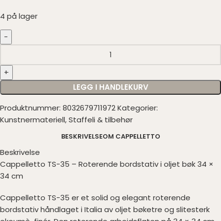
4 på lager
LEGG I HANDLEKURV
Produktnummer:
8032679711972
Kategorier:
Kunstnermateriell
,
Staffeli & tilbehør
BESKRIVELSE
OM CAPPELLETTO
Beskrivelse
Cappelletto TS-35 – Roterende bordstativ i oljet bøk 34 ×
34 cm
Cappelletto TS-35 er et solid og elegant roterende
bordstativ håndlaget i Italia av oljet bøketre og slitesterk