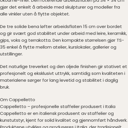
okoumè-finér. Den roterende arbeidsflaten på 34 × 34 cm
gjør det enkelt å arbeide med skulpturer og modeller fra
alle vinkler uten å flytte objektet.
De tre solide bena løfter arbeidsflaten 15 cm over bordet
og gir svært god stabilitet under arbeid med leire, keramikk,
gips, voks og terrakotta. Den kompakte størrelsen gjør TS-
35 enkel å flytte mellom atelier, kurslokaler, gallerier og
utstillinger.
Det naturlige treverket og den oljede finishen gir stativet et
profesjonelt og eksklusivt uttrykk, samtidig som kvaliteten i
materialene sørger for lang levetid og stabilitet i daglig
bruk.
Om Cappelletto
Cappelletto – profesjonelle staffelier produsert i Italia
Cappelletto er en italiensk produsent av staffelier og
kunstutstyr, kjent for solid kvalitet og gjennomført håndverk.
Produktene utvikles og produseres i Italia, der tradisjonelt