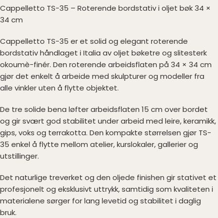
Cappelletto TS-35 – Roterende bordstativ i oljet bøk 34 ×
34 cm
Cappelletto TS-35 er et solid og elegant roterende
bordstativ håndlaget i Italia av oljet bøketre og slitesterk
okoumè-finér. Den roterende arbeidsflaten på 34 × 34 cm
gjør det enkelt å arbeide med skulpturer og modeller fra
alle vinkler uten å flytte objektet.
De tre solide bena løfter arbeidsflaten 15 cm over bordet
og gir svært god stabilitet under arbeid med leire, keramikk,
gips, voks og terrakotta. Den kompakte størrelsen gjør TS-
35 enkel å flytte mellom atelier, kurslokaler, gallerier og
utstillinger.
Det naturlige treverket og den oljede finishen gir stativet et
profesjonelt og eksklusivt uttrykk, samtidig som kvaliteten i
materialene sørger for lang levetid og stabilitet i daglig
bruk.