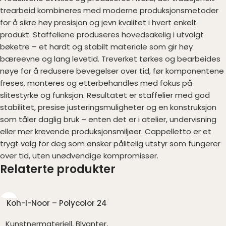
trearbeid kombineres med moderne produksjonsmetoder
for å sikre høy presisjon og jevn kvalitet i hvert enkelt
produkt. Staffeliene produseres hovedsakelig i utvalgt
bøketre – et hardt og stabilt materiale som gir høy
bæreevne og lang levetid. Treverket tørkes og bearbeides
nøye for å redusere bevegelser over tid, før komponentene
freses, monteres og etterbehandles med fokus på
slitestyrke og funksjon. Resultatet er staffelier med god
stabilitet, presise justeringsmuligheter og en konstruksjon
som tåler daglig bruk – enten det er i atelier, undervisning
eller mer krevende produksjonsmiljøer. Cappelletto er et
trygt valg for deg som ønsker pålitelig utstyr som fungerer
over tid, uten unødvendige kompromisser.
Relaterte produkter
Koh-I-Noor – Polycolor 24
Kunstnermateriell
,
Blyanter,