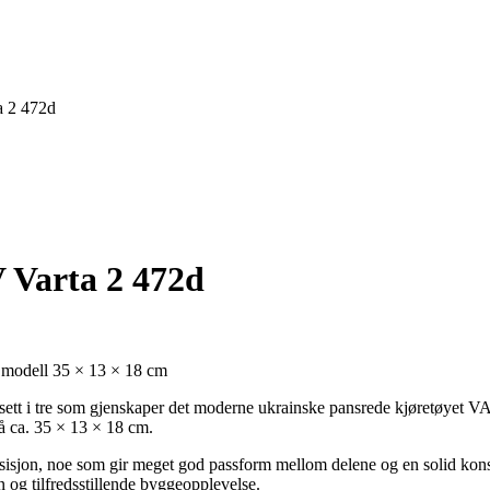
a 2 472d
 Varta 2 472d
modell 35 × 13 × 18 cm
 i tre som gjenskaper det moderne ukrainske pansrede kjøretøyet VART
på ca. 35 × 13 × 18 cm.
sisjon, noe som gir meget god passform mellom delene og en solid kons
 og tilfredsstillende byggeopplevelse.