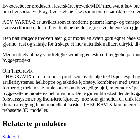
Byggesettet er produsert i laserskåret treverk/MDF med svært høy pre
lim eller spesialverktøy, hvor delene låses sammen mekanisk for en ren
ACV VARTA-2 er utviklet som et moderne pansret kamp- og transportk
karosseriformen, de kraftige hjulene og de aggressive linjene som gjør
Den naturfargede treoverflaten gjør modellen svært godt egnet både so
gjørme, rust og slitasje for å skape et mer autentisk militært uttrykk ti
Med middels til høy vanskelighetsgrad og en estimert byggetid på run
byggeprosjekt.
Om TheGravix
THEGRAVIX er en ukrainsk produsent av detaljerte 3D-puslespill og mek
artillerisystemer, helikoptre og taktiske kjøretøy, kombinert med ava
former og mekaniske funksjoner som bevegelige hjul, roterende våpens
byggesettene monteres helt uten lim. Dette gir en tilfredsstillende 
forsvarssystemer og lisensierte kjøretøy, noe som gir serien en unik i
dioramabygging blant modellentusiaster. THEGRAVIX kombinerer kreat
trebaserte 3D-modeller.
Relaterte produkter
Sold out