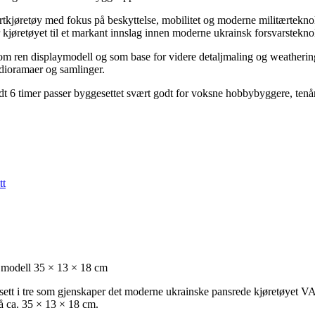
jøretøy med fokus på beskyttelse, mobilitet og moderne militærteknol
 kjøretøyet til et markant innslag innen moderne ukrainsk forsvarstekno
m ren displaymodell og som base for videre detaljmaling og weathering.
l dioramaer og samlinger.
dt 6 timer passer byggesettet svært godt for voksne hobbybyggere, tenå
tt
modell 35 × 13 × 18 cm
 i tre som gjenskaper det moderne ukrainske pansrede kjøretøyet VART
på ca. 35 × 13 × 18 cm.