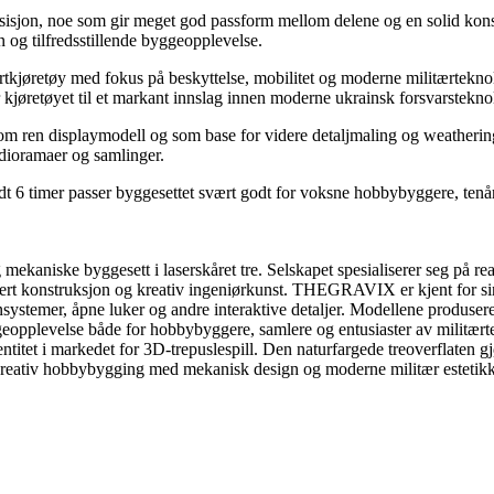
sisjon, noe som gir meget god passform mellom delene og en solid kons
 og tilfredsstillende byggeopplevelse.
jøretøy med fokus på beskyttelse, mobilitet og moderne militærteknol
 kjøretøyet til et markant innslag innen moderne ukrainsk forsvarstekno
m ren displaymodell og som base for videre detaljmaling og weathering.
l dioramaer og samlinger.
dt 6 timer passer byggesettet svært godt for voksne hobbybyggere, tenå
aniske byggesett i laserskåret tre. Selskapet spesialiserer seg på real
nsert konstruksjon og kreativ ingeniørkunst. THEGRAVIX er kjent for sine
ystemer, åpne luker og andre interaktive detaljer. Modellene produsere
byggeopplevelse både for hobbybyggere, samlere og entusiaster av milit
dentitet i markedet for 3D-trepuslespill. Den naturfargede treoverflaten
iv hobbybygging med mekanisk design og moderne militær estetikk, og 