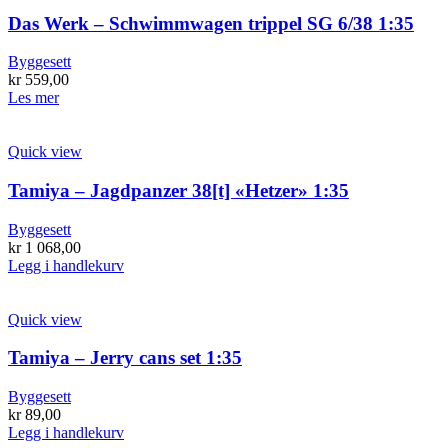
Das Werk – Schwimmwagen trippel SG 6/38 1:35
Byggesett
kr
559,00
Les mer
Quick view
Tamiya – Jagdpanzer 38[t] «Hetzer» 1:35
Byggesett
kr
1 068,00
Legg i handlekurv
Quick view
Tamiya – Jerry cans set 1:35
Byggesett
kr
89,00
Legg i handlekurv