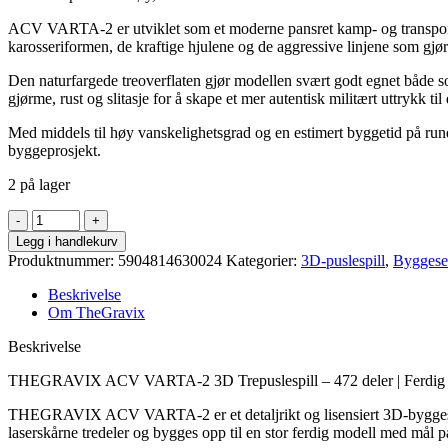
ACV VARTA-2 er utviklet som et moderne pansret kamp- og transportk
karosseriformen, de kraftige hjulene og de aggressive linjene som gjør
Den naturfargede treoverflaten gjør modellen svært godt egnet både so
gjørme, rust og slitasje for å skape et mer autentisk militært uttrykk ti
Med middels til høy vanskelighetsgrad og en estimert byggetid på run
byggeprosjekt.
2 på lager
Gravix
-
Legg i handlekurv
3D
Produktnummer:
5904814630024
Kategorier:
3D-puslespill
,
Byggese
trepuslespill
CAWV
Beskrivelse
Varta
Om TheGravix
2
472d
Beskrivelse
antall
THEGRAVIX ACV VARTA-2 3D Trepuslespill – 472 deler | Ferdig 
THEGRAVIX ACV VARTA-2 er et detaljrikt og lisensiert 3D-byggesett
laserskårne tredeler og bygges opp til en stor ferdig modell med mål 