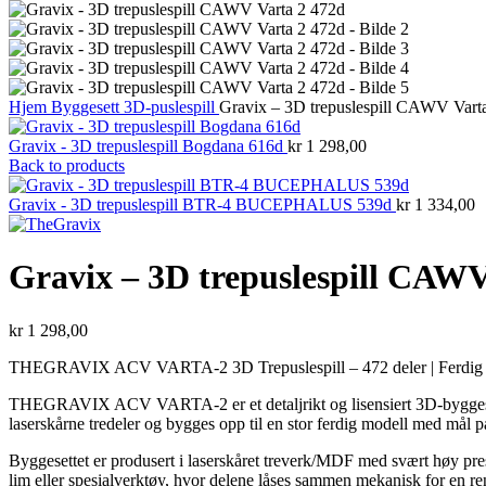
Hjem
Byggesett
3D-puslespill
Gravix – 3D trepuslespill CAWV Vart
Gravix - 3D trepuslespill Bogdana 616d
kr
1 298,00
Back to products
Gravix - 3D trepuslespill BTR-4 BUCEPHALUS 539d
kr
1 334,00
Gravix – 3D trepuslespill CAWV
kr
1 298,00
THEGRAVIX ACV VARTA-2 3D Trepuslespill – 472 deler | Ferdig 
THEGRAVIX ACV VARTA-2 er et detaljrikt og lisensiert 3D-byggesett
laserskårne tredeler og bygges opp til en stor ferdig modell med mål 
Byggesettet er produsert i laserskåret treverk/MDF med svært høy pre
lim eller spesialverktøy, hvor delene låses sammen mekanisk for en ren