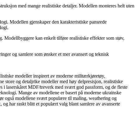
truksjon med mange realistiske detaljer. Modellen monteres helt uten
ogi. Modellen gjenskaper den karakteristiske pansrede
logi.
 Modellbyggere kan enkelt tilføre realistiske effekter som støv,
ringer og samlere som ønsker et mer avansert og teknisk
istiske modeller inspirert av moderne militærkjøretøy,
 store og detaljrike modeller med høy delpresisjon, realistiske
s i laserskåret MDF/treverk med svært god passform, og de fleste
ærteknologi. Mange av modellene er basert på moderne ukrainske
 gjør også modellene svært populære til maling, weathering og
har raskt blitt et populært valg blant samlere av avanserte