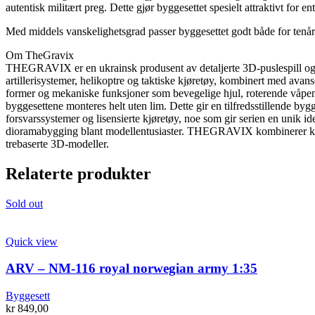
autentisk militært preg. Dette gjør byggesettet spesielt attraktivt for
Med middels vanskelighetsgrad passer byggesettet godt både for tenår
Om TheGravix
THEGRAVIX er en ukrainsk produsent av detaljerte 3D-puslespill og mek
artillerisystemer, helikoptre og taktiske kjøretøy, kombinert med ava
former og mekaniske funksjoner som bevegelige hjul, roterende våpens
byggesettene monteres helt uten lim. Dette gir en tilfredsstillende 
forsvarssystemer og lisensierte kjøretøy, noe som gir serien en unik i
dioramabygging blant modellentusiaster. THEGRAVIX kombinerer kreat
trebaserte 3D-modeller.
Relaterte produkter
Sold out
Quick view
ARV – NM-116 royal norwegian army 1:35
Byggesett
kr
849,00