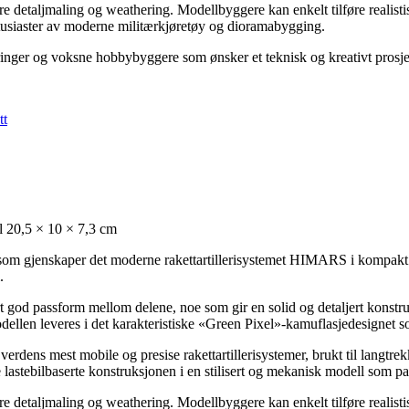
e detaljmaling og weathering. Modellbyggere kan enkelt tilføre realistis
 entusiaster av moderne militærkjøretøy og dioramabygging.
inger og voksne hobbybyggere som ønsker et teknisk og kreativt prosjek
tt
 20,5 × 10 × 7,3 cm
gjenskaper det moderne rakettartillerisystemet HIMARS i kompakt og st
.
t god passform mellom delene, noe som gir en solid og detaljert konstru
odellen leveres i det karakteristiske «Green Pixel»-kamuflasjedesignet s
rdens mest mobile og presise rakettartillerisystemer, brukt til langt
astebilbaserte konstruksjonen i en stilisert og mekanisk modell som pa
e detaljmaling og weathering. Modellbyggere kan enkelt tilføre realistis