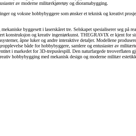
 entusiaster av moderne militærkjøretøy og dioramabygging.
inger og voksne hobbybyggere som ønsker et teknisk og kreativt prosjek
aniske byggesett i laserskåret tre. Selskapet spesialiserer seg på real
nsert konstruksjon og kreativ ingeniørkunst. THEGRAVIX er kjent for sine
ystemer, åpne luker og andre interaktive detaljer. Modellene produsere
byggeopplevelse både for hobbybyggere, samlere og entusiaster av milit
dentitet i markedet for 3D-trepuslespill. Den naturfargede treoverflaten
iv hobbybygging med mekanisk design og moderne militær estetikk, og 