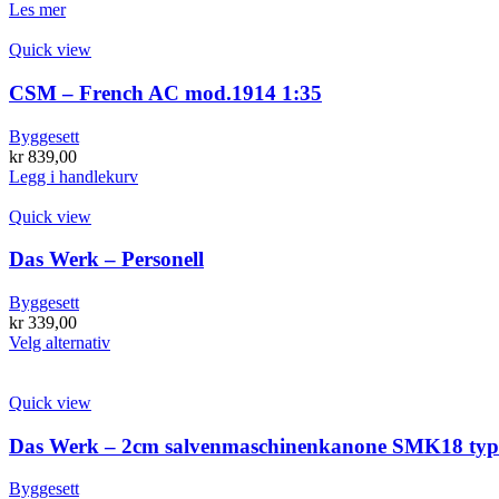
Les mer
Quick view
CSM – French AC mod.1914 1:35
Byggesett
kr
839,00
Legg i handlekurv
Quick view
Das Werk – Personell
Byggesett
kr
339,00
Dette
Velg alternativ
produktet
har
flere
Quick view
varianter.
Alternativene
Das Werk – 2cm salvenmaschinenkanone SMK18 typ
kan
velges
Byggesett