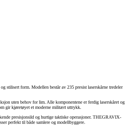
ilisert form. Modellen består av 235 presist laserskårne tredeler
ksjon uten behov for lim. Alle komponentene er ferdig laserskåret og
om gir kjøretøyet et moderne militært uttrykk.
rekkende presisjonsild og hurtige taktiske operasjoner. THEGRAVIX-
sser perfekt til både samlere og modellbyggere.