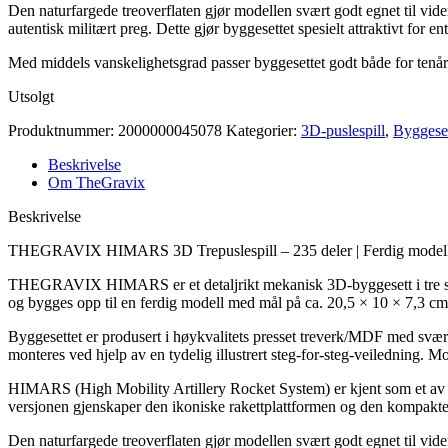
Den naturfargede treoverflaten gjør modellen svært godt egnet til vider
autentisk militært preg. Dette gjør byggesettet spesielt attraktivt for
Med middels vanskelighetsgrad passer byggesettet godt både for tenår
Utsolgt
Produktnummer:
2000000045078
Kategorier:
3D-puslespill
,
Byggese
Beskrivelse
Om TheGravix
Beskrivelse
THEGRAVIX HIMARS 3D Trepuslespill – 235 deler | Ferdig modell
THEGRAVIX HIMARS er et detaljrikt mekanisk 3D-byggesett i tre som 
og bygges opp til en ferdig modell med mål på ca. 20,5 × 10 × 7,3 cm
Byggesettet er produsert i høykvalitets presset treverk/MDF med svær
monteres ved hjelp av en tydelig illustrert steg-for-steg-veiledning. M
HIMARS (High Mobility Artillery Rocket System) er kjent som et av ve
versjonen gjenskaper den ikoniske rakettplattformen og den kompakte l
Den naturfargede treoverflaten gjør modellen svært godt egnet til vider