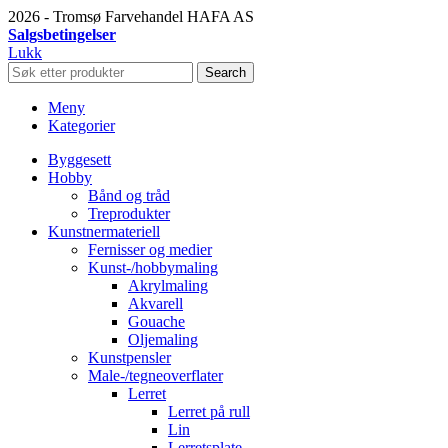
2026 - Tromsø Farvehandel HAFA AS
Salgsbetingelser
Lukk
Search
Meny
Kategorier
Byggesett
Hobby
Bånd og tråd
Treprodukter
Kunstnermateriell
Fernisser og medier
Kunst-/hobbymaling
Akrylmaling
Akvarell
Gouache
Oljemaling
Kunstpensler
Male-/tegneoverflater
Lerret
Lerret på rull
Lin
Lerretsplate