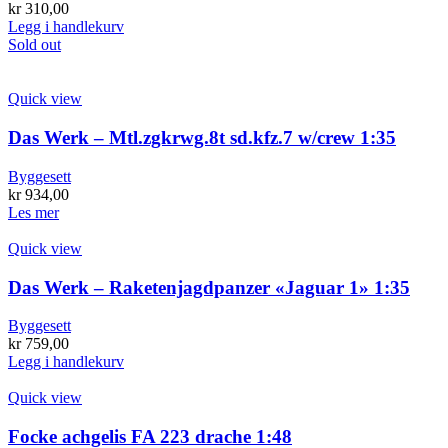
på
kr
310,00
produktsiden
Legg i handlekurv
Sold out
Quick view
Das Werk – Mtl.zgkrwg.8t sd.kfz.7 w/crew 1:35
Byggesett
kr
934,00
Les mer
Quick view
Das Werk – Raketenjagdpanzer «Jaguar 1» 1:35
Byggesett
kr
759,00
Legg i handlekurv
Quick view
Focke achgelis FA 223 drache 1:48