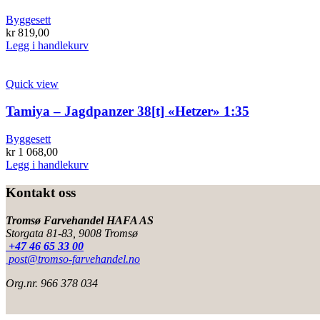
Byggesett
kr
819,00
Legg i handlekurv
Quick view
Tamiya – Jagdpanzer 38[t] «Hetzer» 1:35
Byggesett
kr
1 068,00
Legg i handlekurv
Kontakt oss
Tromsø Farvehandel HAFA AS
Storgata 81-83, 9008 Tromsø
+47 46 65 33 00
post@tromso-farvehandel.no
Org.nr. 966 378 034