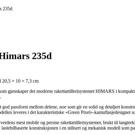
s 235d
 Himars 235d
 20,5 × 10 × 7,3 cm
gjenskaper det moderne rakettartillerisystemet HIMARS i kompakt og st
.
t god passform mellom delene, noe som gir en solid og detaljert konstru
odellen leveres i det karakteristiske «Green Pixel»-kamuflasjedesignet s
rdens mest mobile og presise rakettartillerisystemer, brukt til langt
astebilbaserte konstruksjonen i en stilisert og mekanisk modell som pa