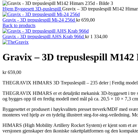
Hjem
Byggesett
3D-puslespill
Gravix – 3D trepuslespill M142 Himar
Gravix - 3D trepuslespill Mi-24 256d
kr
659,00
Back to products
Gravix - 3D trepuslespill AHS Krab 966d
kr
1 334,00
Gravix – 3D trepuslespill M142
kr
659,00
THEGRAVIX HIMARS 3D Trepuslespill – 235 deler | Ferdig modell
THEGRAVIX HIMARS er et detaljrikt mekanisk 3D-byggesett i tre som 
og bygges opp til en ferdig modell med mål på ca. 20,5 × 10 × 7,3 cm
Byggesettet er produsert i høykvalitets presset treverk/MDF med svær
monteres ved hjelp av en tydelig illustrert steg-for-steg-veiledning. M
HIMARS (High Mobility Artillery Rocket System) er kjent som et av ve
versjonen gjenskaper den ikoniske rakettplattformen og den kompakte l