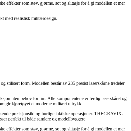
ke effekter som støv, gjørme, sot og slitasje for å gi modellen et mer
t med realistisk militærdesign.
ilisert form. Modellen består av 235 presist laserskårne tredeler
ksjon uten behov for lim. Alle komponentene er ferdig laserskåret og
om gir kjøretøyet et moderne militært uttrykk.
rekkende presisjonsild og hurtige taktiske operasjoner. THEGRAVIX-
sser perfekt til både samlere og modellbyggere.
ke effekter som støv, gjørme, sot og slitasje for å gi modellen et mer