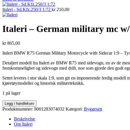
Italeri - Sd.Kfz.250/3 1:72
kr
210,00
Italeri – German military mc w/
kr
865,00
Italeri BMW R75 German Military Motorcycle with Sidecar 1:9 – Ty
Detaljert modell fra Italeri av BMW R75 med sidevogn, en av de mest k
fremkommelighet og sidevogn med drift, noe som gjorde den godt egnet
Settet leveres i stor skala 1:9, som gir en imponerende ferdig modell m
kjøretøymodeller og historisk militærteknikk.
1 på lager
Italeri
Legg i handlekurv
-
Produktnummer:
8001283074032
Kategori:
Byggesett
German
military
Beskrivelse
mc
Om Italeri
w/sidecar