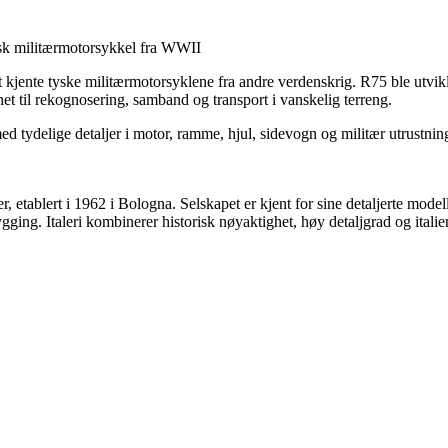
sk militærmotorsykkel fra WWII
jente tyske militærmotorsyklene fra andre verdenskrig. R75 ble utvikle
 til rekognosering, samband og transport i vanskelig terreng.
ed tydelige detaljer i motor, ramme, hjul, sidevogn og militær utrustnin
, etablert i 1962 i Bologna. Selskapet er kjent for sine detaljerte modelle
gging. Italeri kombinerer historisk nøyaktighet, høy detaljgrad og ita