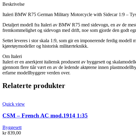
R75
Beskrivelse
1:9
Italeri BMW R75 German Military Motorcycle with Sidecar 1:9 – Ty
antall
Detaljert modell fra Italeri av BMW R75 med sidevogn, en av de mest k
fremkommelighet og sidevogn med drift, noe som gjorde den godt egnet
Settet leveres i stor skala 1:9, som gir en imponerende ferdig modell m
kjøretøymodeller og historisk militærteknikk.
Om Italeri
Italeri er en anerkjent italiensk produsent av byggesett og skalamodeller
gjennom flere tiår vært en av de ledende aktørene innen plastmodellby
erfarne modellbyggere verden over.
Relaterte produkter
Quick view
CSM – French AC mod.1914 1:35
Byggesett
kr
839,00