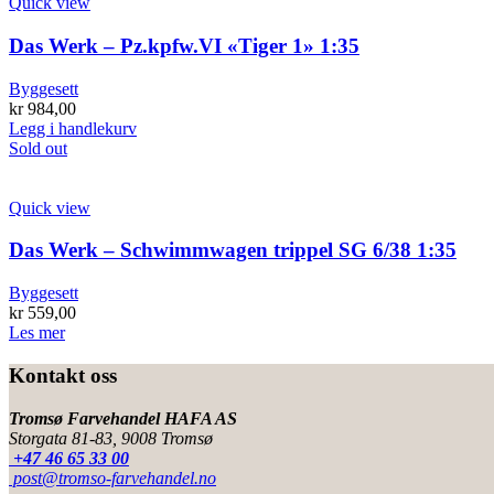
Quick view
Das Werk – Pz.kpfw.VI «Tiger 1» 1:35
Byggesett
kr
984,00
Legg i handlekurv
Sold out
Quick view
Das Werk – Schwimmwagen trippel SG 6/38 1:35
Byggesett
kr
559,00
Les mer
Kontakt oss
Tromsø Farvehandel HAFA AS
Storgata 81-83, 9008 Tromsø
+47 46 65 33 00
post@tromso-farvehandel.no