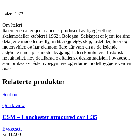
size
1:72
Om Italeri
Italeri er en anerkjent italiensk produsent av byggesett og
skalamodeller, etablert i 1962 i Bologna. Selskapet er kjent for sine
detaljerte modeller av fly, militærkjøretøy, skip, lastebiler, biler og
motorsykler, og har gjennom flere tiår vært en av de ledende
aktørene innen plastmodellbygging. Italeri kombinerer historisk
nøyaktighet, høy detaljgrad og italiensk designtradisjon i byggesett
som brukes av både nybegynnere og erfarne modellbyggere verden
over.
Relaterte produkter
Sold out
Quick view
CSM – Lanchester armoured car 1:35
Byggesett
kr
812,00