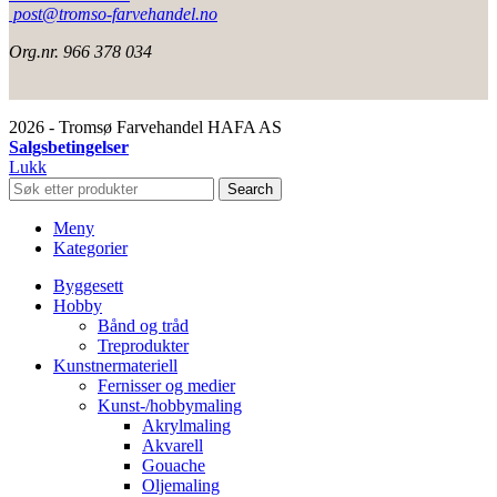
post@tromso-farvehandel.no
Org.nr. 966 378 034
2026 - Tromsø Farvehandel HAFA AS
Salgsbetingelser
Lukk
Search
Meny
Kategorier
Byggesett
Hobby
Bånd og tråd
Treprodukter
Kunstnermateriell
Fernisser og medier
Kunst-/hobbymaling
Akrylmaling
Akvarell
Gouache
Oljemaling