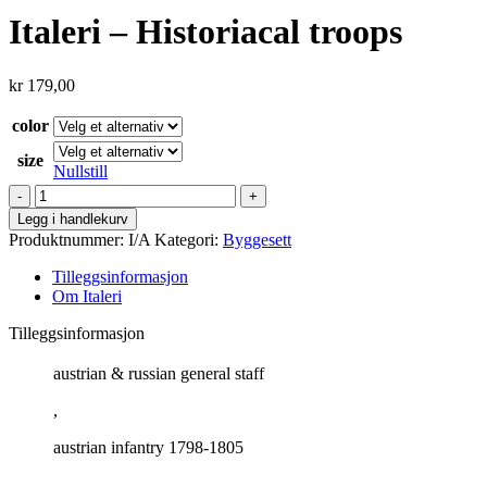
Italeri – Historiacal troops
kr
179,00
color
size
Nullstill
Italeri
-
Legg i handlekurv
Historiacal
Produktnummer:
I/A
Kategori:
Byggesett
troops
antall
Tilleggsinformasjon
Om Italeri
Tilleggsinformasjon
austrian & russian general staff
,
austrian infantry 1798-1805
,