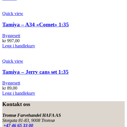
Quick view
Tamiya – A34 «Comet» 1:35
Byggesett
kr
997,00
Legg i handlekurv
Quick view
Tamiya – Jerry cans set 1:35
Byggesett
kr
89,00
Legg i handlekurv
Kontakt oss
Tromsø Farvehandel HAFA AS
Storgata 81-83, 9008 Tromsø
+47 46 65 33 00