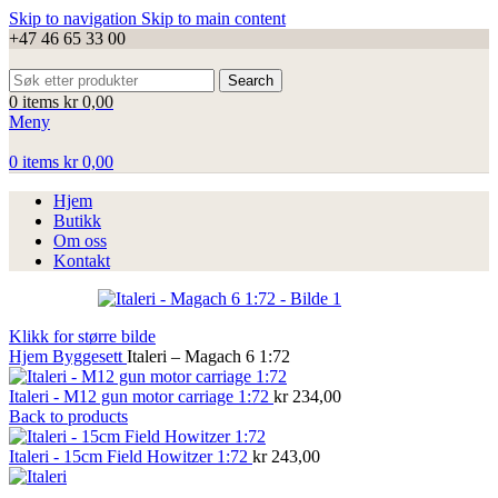
Skip to navigation
Skip to main content
+47 46 65 33 00
Search
0
items
kr
0,00
Meny
0
items
kr
0,00
Hjem
Butikk
Om oss
Kontakt
Klikk for større bilde
Hjem
Byggesett
Italeri – Magach 6 1:72
Italeri - M12 gun motor carriage 1:72
kr
234,00
Back to products
Italeri - 15cm Field Howitzer 1:72
kr
243,00