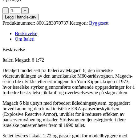
Italeri
-
Legg i handlekurv
Magach
Produktnummer:
8001283070737
Kategori:
Byggesett
6
1:72
Beskrivelse
antall
Om Italeri
Beskrivelse
Italeri Magach 6 1:72
Detaljert modellsett fra Italeri av Magach 6, den israelske
videreutviklingen av den amerikanske M60-stridsvognen. Magach-
serien ble utviklet etter erfaringene fra Yom Kippur-krigen i 1973,
hvor israelske styrker gjennomførte omfattende oppgraderinger for å
forbedre beskyttelse, ildkraft og overlevelsesevne på slagmarken.
Magach 6 ble utstyrt med forbedret ildledningssystem, oppgradert
hovedkanon og den karakteristiske ERA-panserbeskyttelsen
(Explosive Reactive Armor), utviklet for å redusere effekten av
panservernvåpen og missiler. Stridsvognen tjenestegjorde i flere
israelske panserenheter frem til 1990-tallet.
Settet leveres i skala 1:72 og passer godt for modellbyggere med