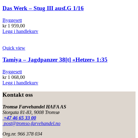
Das Werk – Stug III ausf.G 1/16
Byggesett
kr
1 959,00
Legg i handlekurv
Quick view
Tamiya – Jagdpanzer 38[t] «Hetzer» 1:35
Byggesett
kr
1 068,00
Legg i handlekurv
Kontakt oss
Tromsø Farvehandel HAFA AS
Storgata 81-83, 9008 Tromsø
+47 46 65 33 00
post@tromso-farvehandel.no
Org.nr. 966 378 034