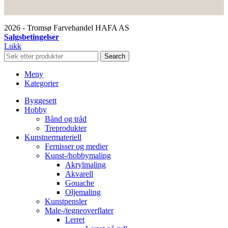
2026 - Tromsø Farvehandel HAFA AS
Salgsbetingelser
Lukk
Search
Meny
Kategorier
Byggesett
Hobby
Bånd og tråd
Treprodukter
Kunstnermateriell
Fernisser og medier
Kunst-/hobbymaling
Akrylmaling
Akvarell
Gouache
Oljemaling
Kunstpensler
Male-/tegneoverflater
Lerret