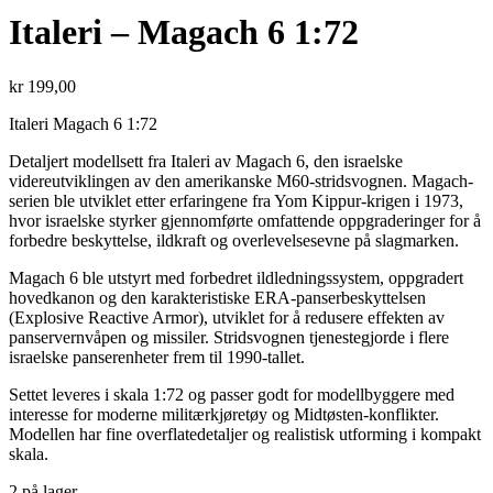
Italeri – Magach 6 1:72
kr
199,00
Italeri Magach 6 1:72
Detaljert modellsett fra Italeri av Magach 6, den israelske
videreutviklingen av den amerikanske M60-stridsvognen. Magach-
serien ble utviklet etter erfaringene fra Yom Kippur-krigen i 1973,
hvor israelske styrker gjennomførte omfattende oppgraderinger for å
forbedre beskyttelse, ildkraft og overlevelsesevne på slagmarken.
Magach 6 ble utstyrt med forbedret ildledningssystem, oppgradert
hovedkanon og den karakteristiske ERA-panserbeskyttelsen
(Explosive Reactive Armor), utviklet for å redusere effekten av
panservernvåpen og missiler. Stridsvognen tjenestegjorde i flere
israelske panserenheter frem til 1990-tallet.
Settet leveres i skala 1:72 og passer godt for modellbyggere med
interesse for moderne militærkjøretøy og Midtøsten-konflikter.
Modellen har fine overflatedetaljer og realistisk utforming i kompakt
skala.
2 på lager