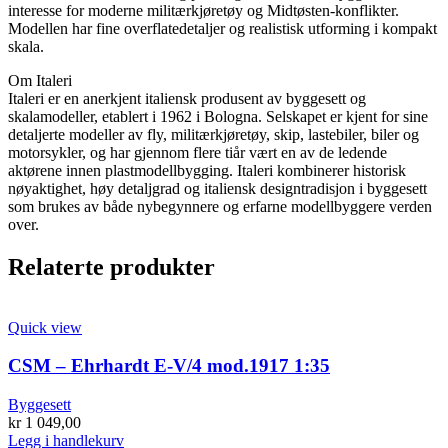
interesse for moderne militærkjøretøy og Midtøsten-konflikter.
Modellen har fine overflatedetaljer og realistisk utforming i kompakt
skala.
Om Italeri
Italeri er en anerkjent italiensk produsent av byggesett og
skalamodeller, etablert i 1962 i Bologna. Selskapet er kjent for sine
detaljerte modeller av fly, militærkjøretøy, skip, lastebiler, biler og
motorsykler, og har gjennom flere tiår vært en av de ledende
aktørene innen plastmodellbygging. Italeri kombinerer historisk
nøyaktighet, høy detaljgrad og italiensk designtradisjon i byggesett
som brukes av både nybegynnere og erfarne modellbyggere verden
over.
Relaterte produkter
Quick view
CSM – Ehrhardt E-V/4 mod.1917 1:35
Byggesett
kr
1 049,00
Legg i handlekurv