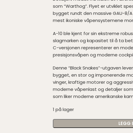
som “Warthog”. Flyet er utviklet sp
bygget rundt den massive GAU-8/A
mest ikoniske våpensystemene monte
A-10 ble kjent for sin ekstreme robus
slagmarken og kapasitet til å ta bet
C-versjonen representerer en moder
presisjonsvåpen og moderne cockpi
Denne “Black Snakes”-utgaven leveres
bygget, en stor og imponerende mode
vinger, kraftige motorer og aggressiv
moderne våpenlast og detaljer som 
som liker moderne amerikanske kamp
1 på lager
LEGG 