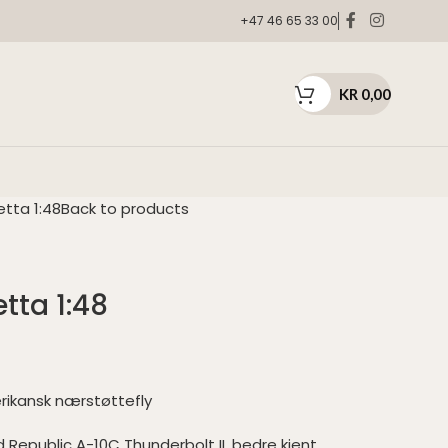
+47 46 65 33 00
KR
0,00
etta 1:48
Back to products
tta 1:48
erikansk nærstøttefly
ild Republic A-10C Thunderbolt II, bedre kjent