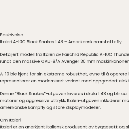
Beskrivelse
Italeri A-10C Black Snakes 1:48 – Amerikansk nærstøttefly
Detaljert modell fra Italeri av Fairchild Republic A-10C Thun
rundt den massive GAU-8/A Avenger 30 mm maskinkanonen, e
A-10 ble kjent for sin ekstreme robusthet, evne til å operere
representerer en modernisert variant med oppgradert elekt
Denne “Black Snakes”-utgaven leveres i skala 1:48 og blir ca
motorer og aggressive uttrykk. Italeri-utgaven inkluderer 
amerikanske kampfly og store displaymodeller.
Om Italeri
Italeri er en anerkjent italiensk produsent av byggesett og sk