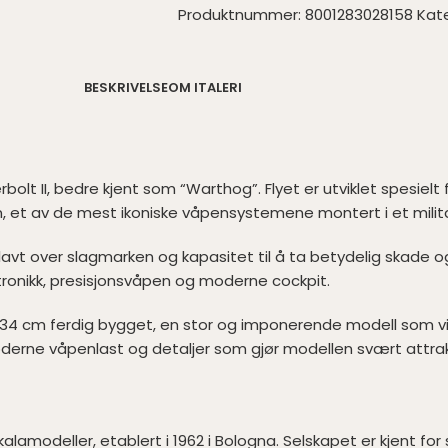
Produktnummer:
8001283028158
Kate
BESKRIVELSE
OM ITALERI
derbolt II, bedre kjent som “Warthog”. Flyet er utviklet spes
t av de mest ikoniske våpensystemene montert i et militæ
 lavt over slagmarken og kapasitet til å ta betydelig skade o
ronikk, presisjonsvåpen og moderne cockpit.
. 34 cm ferdig bygget, en stor og imponerende modell som virk
moderne våpenlast og detaljer som gjør modellen svært attra
alamodeller, etablert i 1962 i Bologna. Selskapet er kjent for 