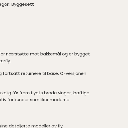
gori:
Byggesett
ielt for nærstøtte mot bakkemål og er bygget
rfly.
g fortsatt returnere til base. C-versjonen
elig får frem flyets brede vinger, kraftige
ktiv for kunder som liker moderne
sine detaljerte modeller av fly,