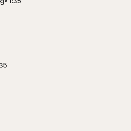
g» 1:35
:35