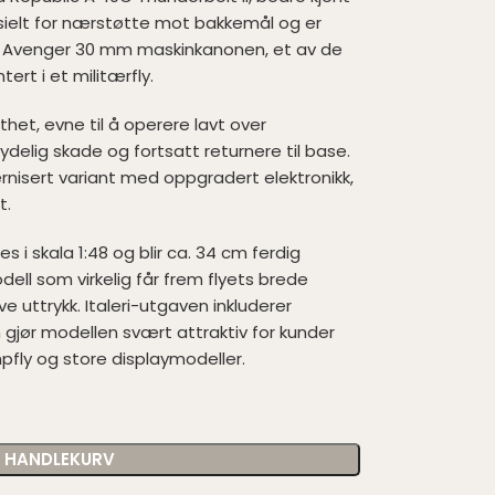
esielt for nærstøtte mot bakkemål og er
 Avenger 30 mm maskinkanonen, et av de
rt i et militærfly.
thet, evne til å operere lavt over
ydelig skade og fortsatt returnere til base.
nisert variant med oppgradert elektronikk,
t.
 i skala 1:48 og blir ca. 34 cm ferdig
ll som virkelig får frem flyets brede
e uttrykk. Italeri-utgaven inkluderer
gjør modellen svært attraktiv for kunder
fly og store displaymodeller.
I HANDLEKURV