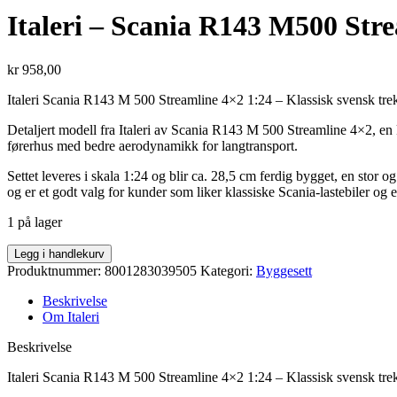
Italeri – Scania R143 M500 Str
kr
958,00
Italeri Scania R143 M 500 Streamline 4×2 1:24 – Klassisk svensk tr
Detaljert modell fra Italeri av Scania R143 M 500 Streamline 4×2, en 
førerhus med bedre aerodynamikk for langtransport.
Settet leveres i skala 1:24 og blir ca. 28,5 cm ferdig bygget, en stor 
og er et godt valg for kunder som liker klassiske Scania-lastebiler og 
1 på lager
Italeri
Legg i handlekurv
-
Produktnummer:
8001283039505
Kategori:
Byggesett
Scania
R143
Beskrivelse
M500
Om Italeri
Streamline
4x2
Beskrivelse
1:24
Italeri Scania R143 M 500 Streamline 4×2 1:24 – Klassisk svensk tr
antall