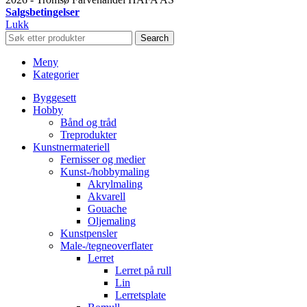
Salgsbetingelser
Lukk
Search
Meny
Kategorier
Byggesett
Hobby
Bånd og tråd
Treprodukter
Kunstnermateriell
Fernisser og medier
Kunst-/hobbymaling
Akrylmaling
Akvarell
Gouache
Oljemaling
Kunstpensler
Male-/tegneoverflater
Lerret
Lerret på rull
Lin
Lerretsplate