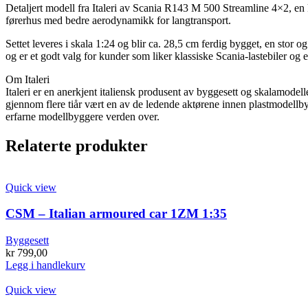
Detaljert modell fra Italeri av Scania R143 M 500 Streamline 4×2, en 
førerhus med bedre aerodynamikk for langtransport.
Settet leveres i skala 1:24 og blir ca. 28,5 cm ferdig bygget, en stor 
og er et godt valg for kunder som liker klassiske Scania-lastebiler og 
Om Italeri
Italeri er en anerkjent italiensk produsent av byggesett og skalamodeller
gjennom flere tiår vært en av de ledende aktørene innen plastmodellby
erfarne modellbyggere verden over.
Relaterte produkter
Quick view
CSM – Italian armoured car 1ZM 1:35
Byggesett
kr
799,00
Legg i handlekurv
Quick view