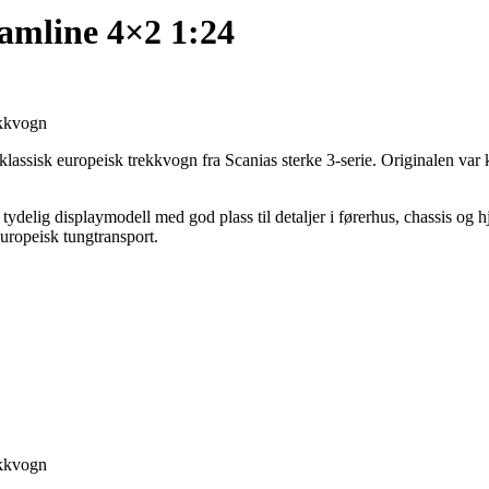
eamline 4×2 1:24
ekkvogn
klassisk europeisk trekkvogn fra Scanias sterke 3-serie. Originalen var
og tydelig displaymodell med god plass til detaljer i førerhus, chassis 
europeisk tungtransport.
ekkvogn