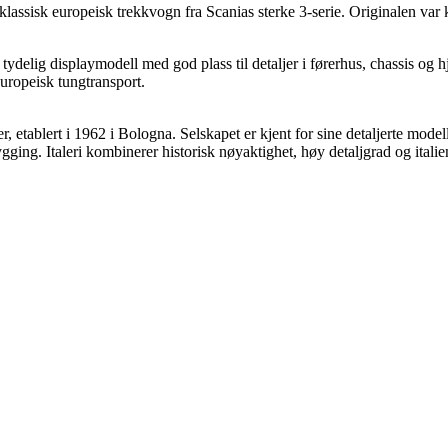
klassisk europeisk trekkvogn fra Scanias sterke 3-serie. Originalen var
og tydelig displaymodell med god plass til detaljer i førerhus, chassis 
europeisk tungtransport.
, etablert i 1962 i Bologna. Selskapet er kjent for sine detaljerte modelle
gging. Italeri kombinerer historisk nøyaktighet, høy detaljgrad og ita