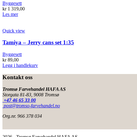
Byggesett
kr
1 319,00
Les mer
Quick view
Tamiya – Jerry cans set 1:35
Byggesett
kr
89,00
Legg i handlekurv
Kontakt oss
Tromsø Farvehandel HAFA AS
Storgata 81-83, 9008 Tromsø
+47 46 65 33 00
post@tromso-farvehandel.no
Org.nr. 966 378 034
2026 - Tromsø Farvehandel HAFA AS