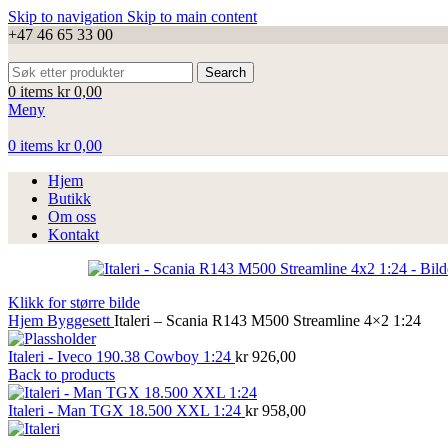
Skip to navigation
Skip to main content
+47 46 65 33 00
Search
0
items
kr
0,00
Meny
0
items
kr
0,00
Hjem
Butikk
Om oss
Kontakt
Klikk for større bilde
Hjem
Byggesett
Italeri – Scania R143 M500 Streamline 4×2 1:24
Italeri - Iveco 190.38 Cowboy 1:24
kr
926,00
Back to products
Italeri - Man TGX 18.500 XXL 1:24
kr
958,00