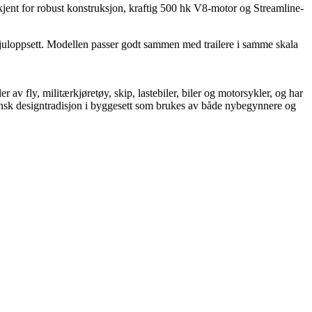
 kjent for robust konstruksjon, kraftig 500 hk V8-motor og Streamline-
og hjuloppsett. Modellen passer godt sammen med trailere i samme skala
r av fly, militærkjøretøy, skip, lastebiler, biler og motorsykler, og har
liensk designtradisjon i byggesett som brukes av både nybegynnere og