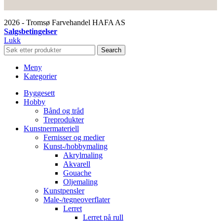
2026 - Tromsø Farvehandel HAFA AS
Salgsbetingelser
Lukk
Search
Meny
Kategorier
Byggesett
Hobby
Bånd og tråd
Treprodukter
Kunstnermateriell
Fernisser og medier
Kunst-/hobbymaling
Akrylmaling
Akvarell
Gouache
Oljemaling
Kunstpensler
Male-/tegneoverflater
Lerret
Lerret på rull