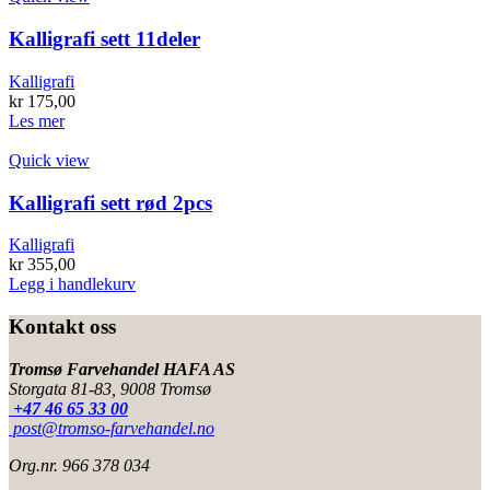
varianter.
Alternativene
Kalligrafi sett 11deler
kan
velges
Kalligrafi
på
kr
175,00
produktsiden
Les mer
Quick view
Kalligrafi sett rød 2pcs
Kalligrafi
kr
355,00
Legg i handlekurv
Kontakt oss
Tromsø Farvehandel HAFA AS
Storgata 81-83, 9008 Tromsø
+47 46 65 33 00
post@tromso-farvehandel.no
Org.nr. 966 378 034