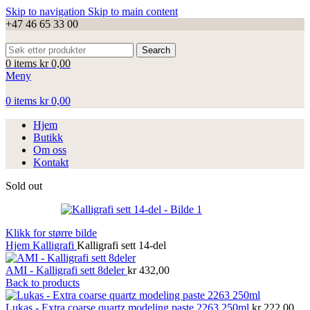
Skip to navigation
Skip to main content
+47 46 65 33 00
Search
0
items
kr
0,00
Meny
0
items
kr
0,00
Hjem
Butikk
Om oss
Kontakt
Sold out
Klikk for større bilde
Hjem
Kalligrafi
Kalligrafi sett 14-del
AMI - Kalligrafi sett 8deler
kr
432,00
Back to products
Lukas - Extra coarse quartz modeling paste 2263 250ml
kr
222,00