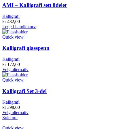
AMI – Kalligrafi sett 8deler
Kalligrafi
kr
432,00
Legg i handlekurv
Quick view
Kalligrafi glasspenn
Kalligrafi
kr
172,00
Dette
Velg alternativ
produktet
har
Quick view
flere
varianter.
Kalligrafi Set 3-del
Alternativene
kan
Kalligrafi
velges
kr
398,00
på
Dette
Velg alternativ
produktsiden
produktet
Sold out
har
flere
Quick view