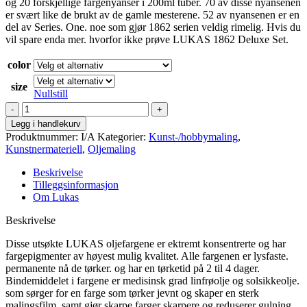
og 20 forskjellige fargenyanser i 200ml tuber. 70 av disse nyansenen
er svært like de brukt av de gamle mesterene. 52 av nyansenen er en
del av Series. One. noe som gjør 1862 serien veldig rimelig. Hvis du
vil spare enda mer. hvorfor ikke prøve LUKAS 1862 Deluxe Set.
color
size
Nullstill
Lukas
-
Legg i handlekurv
1862
Produktnummer:
I/A
Kategorier:
Kunst-/hobbymaling
,
oljemaling
Kunstnermateriell
,
Oljemaling
mester
gr.2
Beskrivelse
antall
Tilleggsinformasjon
Om Lukas
Beskrivelse
Disse utsøkte LUKAS oljefargene er ektremt konsentrerte og har
fargepigmenter av høyest mulig kvalitet. Alle fargenen er lysfaste.
permanente nå de tørker. og har en tørketid på 2 til 4 dager.
Bindemiddelet i fargene er medisinsk grad linfrøolje og solsikkeolje.
som sørger for en farge som tørker jevnt og skaper en sterk
malingsfilm. samt gjør skarpe farger skarpere og reduserer gulning.