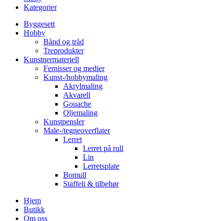
Kategorier
Byggesett
Hobby
Bånd og tråd
Treprodukter
Kunstnermateriell
Fernisser og medier
Kunst-/hobbymaling
Akrylmaling
Akvarell
Gouache
Oljemaling
Kunstpensler
Male-/tegneoverflater
Lerret
Lerret på rull
Lin
Lerretsplate
Bomull
Staffeli & tilbehør
Hjem
Butikk
Om oss