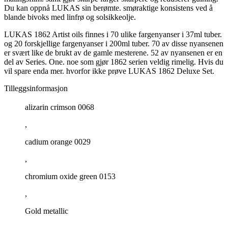
Du kan oppnå LUKAS sin berømte. smøraktige konsistens ved å
blande bivoks med linfrø og solsikkeolje.
LUKAS 1862 Artist oils finnes i 70 ulike fargenyanser i 37ml tuber.
og 20 forskjellige fargenyanser i 200ml tuber. 70 av disse nyansenen
er svært like de brukt av de gamle mesterene. 52 av nyansenen er en
del av Series. One. noe som gjør 1862 serien veldig rimelig. Hvis du
vil spare enda mer. hvorfor ikke prøve LUKAS 1862 Deluxe Set.
Tilleggsinformasjon
alizarin crimson 0068
,
cadium orange 0029
,
chromium oxide green 0153
,
Gold metallic