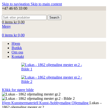
Skip to navigation
Skip to main content
+47 46 65 33 00
Search
0
items
kr
0,00
Meny
0
items
kr
0,00
Hjem
Butikk
Om oss
Kontakt
Klikk for større bilde
Hjem
Kunstnermateriell
Kunst-/hobbymaling
Oljemaling
Lukas –
1862 oljemaling mester gr.2