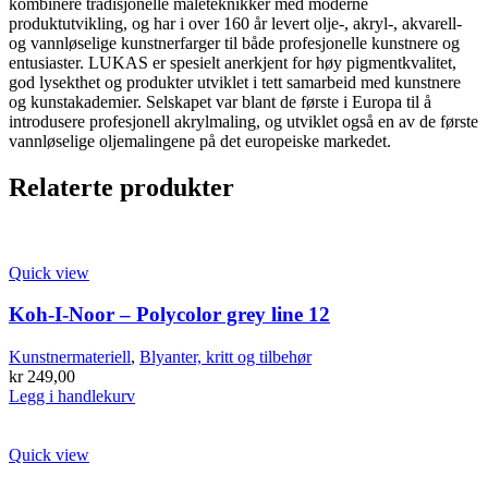
kombinere tradisjonelle maleteknikker med moderne
produktutvikling, og har i over 160 år levert olje-, akryl-, akvarell-
og vannløselige kunstnerfarger til både profesjonelle kunstnere og
entusiaster. LUKAS er spesielt anerkjent for høy pigmentkvalitet,
god lysekthet og produkter utviklet i tett samarbeid med kunstnere
og kunstakademier. Selskapet var blant de første i Europa til å
introdusere profesjonell akrylmaling, og utviklet også en av de første
vannløselige oljemalingene på det europeiske markedet.
Relaterte produkter
Quick view
Koh-I-Noor – Polycolor grey line 12
Kunstnermateriell
,
Blyanter, kritt og tilbehør
kr
249,00
Legg i handlekurv
Quick view