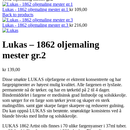
Lukas - 1862 oljemaling mester gr.1
kr
109,00
Back to products
Lukas - 1862 oljemaling mester gr.3
kr
216,00
Lukas – 1862 oljemaling
mester gr.2
kr
139,00
Disse utsøkte LUKAS oljefargene er ektremt konsentrerte og har
fargepigmenter av høyest mulig kvalitet. Alle fargenen er lysfaste.
permanente nå de tørker. og har en tørketid på 2 til 4 dager.
Bindemiddelet i fargene er medisinsk grad linfrøolje og solsikkeolje.
som sørger for en farge som tørker jevnt og skaper en sterk
malingsfilm. samt gjør skarpe farger skarpere og reduserer gulning.
Du kan oppnå LUKAS sin berømte. smøraktige konsistens ved å
blande bivoks med linfrø og solsikkeolje.
LUKAS 1862 Artist oils finnes i 70 ulike fargenyanser i 37ml tuber.