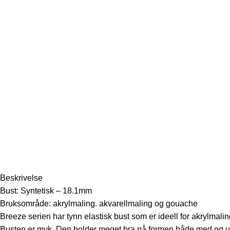
Beskrivelse
Bust: Syntetisk – 18.1mm
Bruksområde: akrylmaling. akvarellmaling og gouache
Breeze serien har tynn elastisk bust som er ideell for akrylmalin
Busten er myk. Den holder meget bra på formen både med og uten