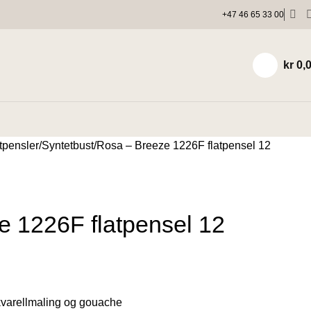
+47 46 65 33 00
kr
0,
tpensler
Syntetbust
Rosa – Breeze 1226F flatpensel 12
e 1226F flatpensel 12
kvarellmaling og gouache