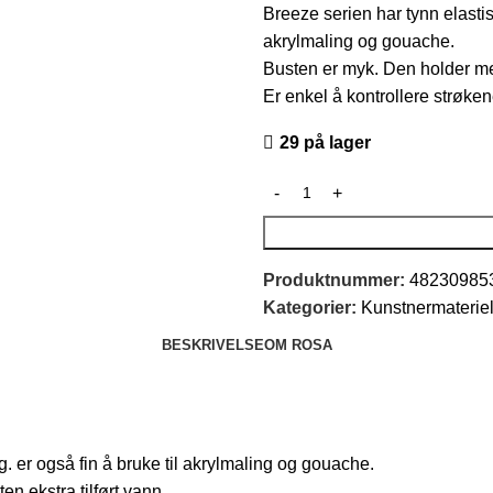
Breeze serien har tynn elastisk
akrylmaling og gouache.
Busten er myk. Den holder me
Er enkel å kontrollere strøken
29 på lager
Produktnummer:
48230985
Kategorier:
Kunstnermateriel
BESKRIVELSE
OM ROSA
g. er også fin å bruke til akrylmaling og gouache.
 ekstra tilført vann.