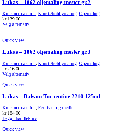
Lukas – 1862 oljemaling mester gr.2
Kunstnermateriell
,
Kunst-/hobbymaling
,
Oljemaling
kr
139,00
Dette
Velg alternativ
produktet
har
flere
Quick view
varianter.
Alternativene
Lukas – 1862 oljemaling mester gr.3
kan
velges
Kunstnermateriell
,
Kunst-/hobbymaling
,
Oljemaling
på
kr
216,00
produktsiden
Dette
Velg alternativ
produktet
har
Quick view
flere
varianter.
Lukas – Balsam Turpentine 2210 125ml
Alternativene
kan
Kunstnermateriell
,
Fernisser og medier
velges
kr
184,00
på
Legg i handlekurv
produktsiden
Quick view