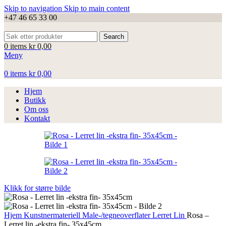
Skip to navigation
Skip to main content
+47 46 65 33 00
Search
0
items
kr
0,00
Meny
0
items
kr
0,00
Hjem
Butikk
Om oss
Kontakt
Klikk for større bilde
Hjem
Kunstnermateriell
Male-/tegneoverflater
Lerret
Lin
Rosa –
Lerret lin -ekstra fin- 35x45cm