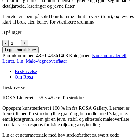
strukturen gir presis kontroll i penselstrøkene og egner seg til både
detaljarbeid, laseringer og jevne flater.
Lerretet er spent på solid blindramme i limt treverk (furu), og leveres
klart til bruk uten behov for ytterligere grunning.
3 på lager
Rosa
-
Legg i handlekurv
Lerret
Produktnummer:
4820149861463
Kategorier:
Kunstnermateriell
,
lin
Lerret
,
Lin
,
Male-/tegneoverflater
-
ekstra
Beskrivelse
fin-
Om Rosa
35x45cm
antall
Beskrivelse
ROSA Linlerret – 35 × 45 cm, fin struktur
Oppspent kunstnerlerret i 100 % lin fra ROSA Gallery. Lerretet er
fremstilt med fin struktur (fine grain) og behandlet med 3 lag olje-
emulsjonsgrunn, som gir en jevn, stabil og slitesterk maleoverflate
med klassisk respons for både olje- og akrylmaling.
Lin er et naturmateriale med høy strekkfasthet og svært gode