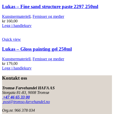
Lukas – Fine sand structure paste 2297 250ml
Kunstnermateriell
,
Fernisser og medier
kr
160,00
Legg i handlekurv
Quick view
Lukas – Gloss painting gel 250ml
Kunstnermateriell
,
Fernisser og medier
kr
179,00
Legg i handlekurv
Kontakt oss
Tromsø Farvehandel HAFA AS
Storgata 81-83, 9008 Tromsø
+47 46 65 33 00
post@tromso-farvehandel.no
Org.nr. 966 378 034