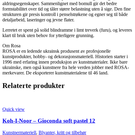
aldringsegenskaper. Sammenlignet med bomull gir det bedre
formstabilitet over tid og tåler større belastning uten å sige. Den fine
strukturen gir presis kontroll i penselstrøkene og egner seg til både
detaljarbeid, laseringer og jevne flater.
Lerretet er spent på solid blindramme i limt treverk (furu), og leveres
klart til bruk uten behov for ytterligere grunning.
Om Rosa
ROSA er en ledende ukrainsk produsent av profesjonelle
kunstprodukter, hobby- og dekorasjonsmateriell. Historien starter i
1996 med erfaring innen produksjon av kunstmaterialer. Ikke bare
ukrainske, men også kunstnere fra hele verden jobber med ROSA-
merkevarer. De eksporterer kunstmaterialene til 46 land.
Relaterte produkter
Quick view
Koh-I-Noor – Gioconda soft pastel 12
Kunstnermateriell
,
Blyanter, kritt og tilbehør