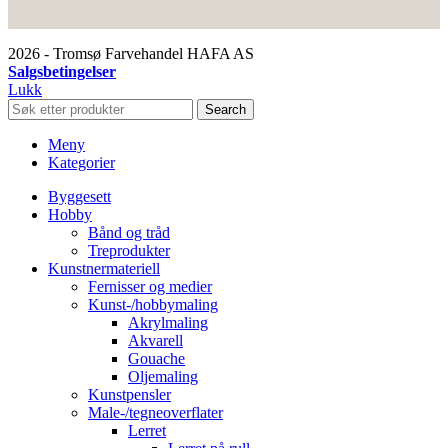
2026 - Tromsø Farvehandel HAFA AS
Salgsbetingelser
Lukk
Search
Meny
Kategorier
Byggesett
Hobby
Bånd og tråd
Treprodukter
Kunstnermateriell
Fernisser og medier
Kunst-/hobbymaling
Akrylmaling
Akvarell
Gouache
Oljemaling
Kunstpensler
Male-/tegneoverflater
Lerret