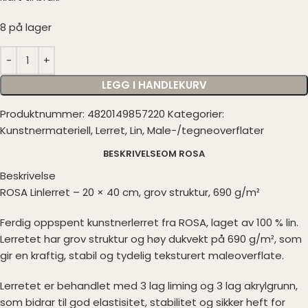
8 på lager
LEGG I HANDLEKURV
Produktnummer:
4820149857220
Kategorier:
Kunstnermateriell
,
Lerret
,
Lin
,
Male-/tegneoverflater
BESKRIVELSE
OM ROSA
Beskrivelse
ROSA Linlerret – 20 × 40 cm, grov struktur, 690 g/m²
Ferdig oppspent kunstnerlerret fra ROSA, laget av 100 % lin.
Lerretet har grov struktur og høy dukvekt på 690 g/m², som
gir en kraftig, stabil og tydelig teksturert maleoverflate.
Lerretet er behandlet med 3 lag liming og 3 lag akrylgrunn,
som bidrar til god elastisitet, stabilitet og sikker heft for