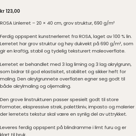
kr
123,00
ROSA Linlerret – 20 × 40 cm, grov struktur, 690 g/m²
Ferdig oppspent kunstnerlerret fra ROSA, laget av 100 % lin.
Lerretet har grov struktur og høy dukvekt på 690 g/m², som
gir en kraftig, stabil og tydelig teksturert maleoverflate.
Lerretet er behandlet med 3 lag liming og 3 lag akrylgrunn,
som bidrar til god elastisitet, stabilitet og sikker heft for
maling. Den akrylgrunnete overflaten egner seg godt til
både akrylmaling og oljemaling.
Den grove linstrukturen passer spesielt godt til store
formater, ekspressive strøk, palettkniv, impasto og malerier
der lerretets tekstur skal være en synlig del av uttrykket.
Leveres ferdig oppspent på blindramme i limt furu og er
klart til bruk.