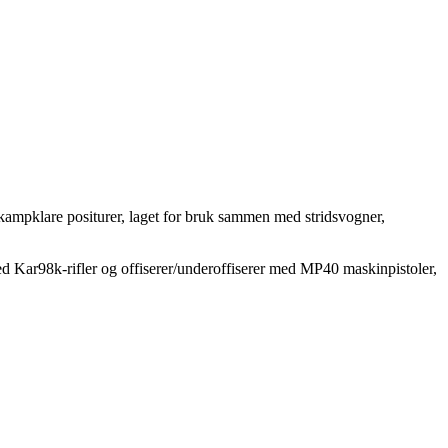
g kampklare positurer, laget for bruk sammen med stridsvogner,
med Kar98k-rifler og offiserer/underoffiserer med MP40 maskinpistoler,