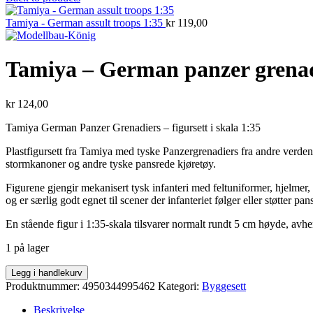
Tamiya - German assult troops 1:35
kr
119,00
Tamiya – German panzer grenad
kr
124,00
Tamiya German Panzer Grenadiers – figursett i skala 1:35
Plastfigursett fra Tamiya med tyske Panzergrenadiers fra andre verdens
stormkanoner og andre tyske pansrede kjøretøy.
Figurene gjengir mekanisert tysk infanteri med feltuniformer, hjelmer,
og er særlig godt egnet til scener der infanteriet følger eller støtter pan
En stående figur i 1:35-skala tilsvarer normalt rundt 5 cm høyde, avhe
1 på lager
Tamiya
Legg i handlekurv
-
Produktnummer:
4950344995462
Kategori:
Byggesett
German
panzer
Beskrivelse