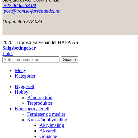
+47 46 65 33 00
post@tromso-farvehandel.no
Org.nr. 966 378 034
2026 - Tromsø Farvehandel HAFA AS
Salgsbetingelser
Lukk
Search
Meny
Kategorier
Byggesett
Hobby
Bånd og tråd
Treprodukter
Kunstnermateriell
Fernisser og medier
Kunst-/hobbymaling
Akrylmaling
Akvarell
Gouache