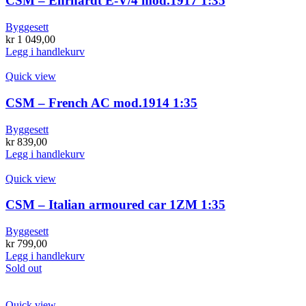
CSM – Ehrhardt E-V/4 mod.1917 1:35
Byggesett
kr
1 049,00
Legg i handlekurv
Quick view
CSM – French AC mod.1914 1:35
Byggesett
kr
839,00
Legg i handlekurv
Quick view
CSM – Italian armoured car 1ZM 1:35
Byggesett
kr
799,00
Legg i handlekurv
Sold out
Quick view