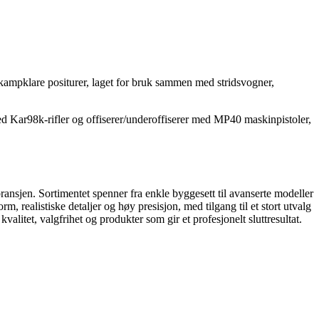
g kampklare positurer, laget for bruk sammen med stridsvogner,
med Kar98k-rifler og offiserer/underoffiserer med MP40 maskinpistoler,
ransjen. Sortimentet spenner fra enkle byggesett til avanserte modeller
ealistiske detaljer og høy presisjon, med tilgang til et stort utvalg
litet, valgfrihet og produkter som gir et profesjonelt sluttresultat.