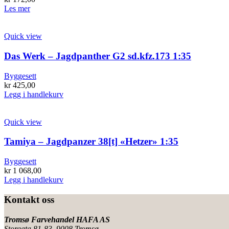
Les mer
Quick view
Das Werk – Jagdpanther G2 sd.kfz.173 1:35
Byggesett
kr
425,00
Legg i handlekurv
Quick view
Tamiya – Jagdpanzer 38[t] «Hetzer» 1:35
Byggesett
kr
1 068,00
Legg i handlekurv
Kontakt oss
Tromsø Farvehandel HAFA AS
Storgata 81-83, 9008 Tromsø