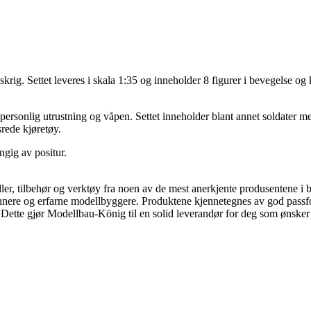
krig. Settet leveres i skala 1:35 og inneholder 8 figurer i bevegelse o
 personlig utrustning og våpen. Settet inneholder blant annet soldater 
srede kjøretøy.
ngig av positur.
er, tilbehør og verktøy fra noen av de mest anerkjente produsentene i b
e og erfarne modellbyggere. Produktene kjennetegnes av god passform, r
ette gjør Modellbau-König til en solid leverandør for deg som ønsker kva