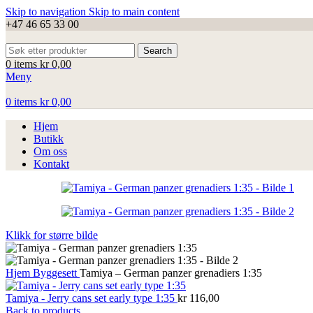
Skip to navigation
Skip to main content
+47 46 65 33 00
Search
0
items
kr
0,00
Meny
0
items
kr
0,00
Hjem
Butikk
Om oss
Kontakt
Klikk for større bilde
Hjem
Byggesett
Tamiya – German panzer grenadiers 1:35
Tamiya - Jerry cans set early type 1:35
kr
116,00
Back to products