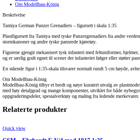
grenadiers
Om Modellbau-König
1:35
antall
Beskrivelse
Tamiya German Panzer Grenadiers – figursett i skala 1:35
Plastfigursett fra Tamiya med tyske Panzergrenadiers fra andre verdens
stormkanoner og andre tyske pansrede kjøretøy.
Figurene gjengir mekanisert tysk infanteri med feltuniformer, hjelmer,
og er særlig godt egnet til scener der infanteriet følger eller støtter pan
En stående figur i 1:35-skala tilsvarer normalt rundt 5 cm høyde, avhe
Om Modellbau-König
Modellbau-König tilbyr et bredt og nøye kuratert utvalg av plastmodell
med høy detaljgrad og mange komponenter, utviklet for både nybegynner
oppgraderingsdeler, spesialverktøy og maling fra ledende merkevarer. D
Relaterte produkter
Quick view