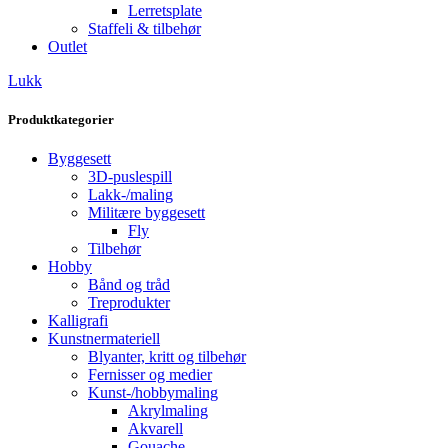
Lerretsplate
Staffeli & tilbehør
Outlet
Lukk
Produktkategorier
Byggesett
3D-puslespill
Lakk-/maling
Militære byggesett
Fly
Tilbehør
Hobby
Bånd og tråd
Treprodukter
Kalligrafi
Kunstnermateriell
Blyanter, kritt og tilbehør
Fernisser og medier
Kunst-/hobbymaling
Akrylmaling
Akvarell
Gouache