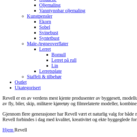
Oljemaling
Vanntynnbar oljemaling
Kunstpensler
Ekorn
Sobel
Svinebust
Syntetbust
Male-/tegneoverflater
Lerret
Bomull
Lerret på rull
Lin
Lerretsplate
Staffeli & tilbehør
Outlet
Ukategorisert
Revell er en av verdens mest kjente produsenter av byggesett, modellut
av fly, biler, skip, militære kjøretøy og filmrelaterte modeller, kombi
Gjennom flere generasjoner har Revell vært et naturlig valg for både
Revell forbindes i dag med kvalitet, kreativitet og ekte byggeglede for
Hjem
Revell