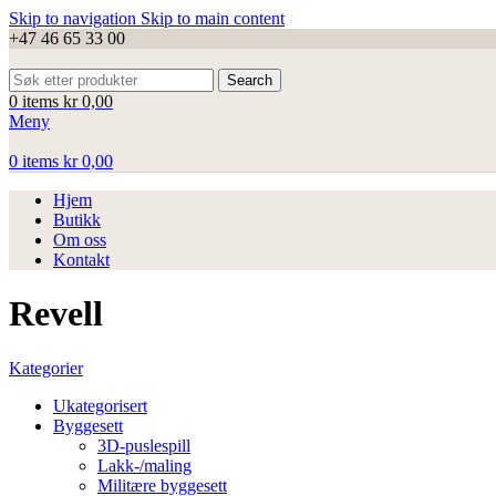
Skip to navigation
Skip to main content
+47 46 65 33 00
Search
0
items
kr
0,00
Meny
0
items
kr
0,00
Hjem
Butikk
Om oss
Kontakt
Revell
Kategorier
Ukategorisert
Byggesett
3D-puslespill
Lakk-/maling
Militære byggesett