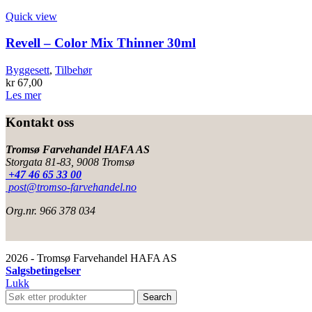
Quick view
Revell – Color Mix Thinner 30ml
Byggesett
,
Tilbehør
kr
67,00
Les mer
Kontakt oss
Tromsø Farvehandel HAFA AS
Storgata 81-83, 9008 Tromsø
+47 46 65 33 00
post@tromso-farvehandel.no
Org.nr. 966 378 034
2026 - Tromsø Farvehandel HAFA AS
Salgsbetingelser
Lukk
Search