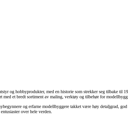
styr og hobbyprodukter, med en historie som strekker seg tilbake til 194
nert med et bredt sortiment av maling, verktøy og tilbehør for modellbygg
 nybegynnere og erfarne modellbyggere takket være høy detaljgrad, god 
 entusiaster over hele verden.