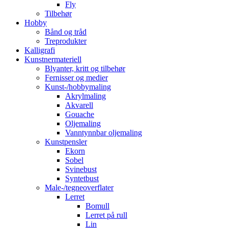
Fly
Tilbehør
Hobby
Bånd og tråd
Treprodukter
Kalligrafi
Kunstnermateriell
Blyanter, kritt og tilbehør
Fernisser og medier
Kunst-/hobbymaling
Akrylmaling
Akvarell
Gouache
Oljemaling
Vanntynnbar oljemaling
Kunstpensler
Ekorn
Sobel
Svinebust
Syntetbust
Male-/tegneoverflater
Lerret
Bomull
Lerret på rull
Lin