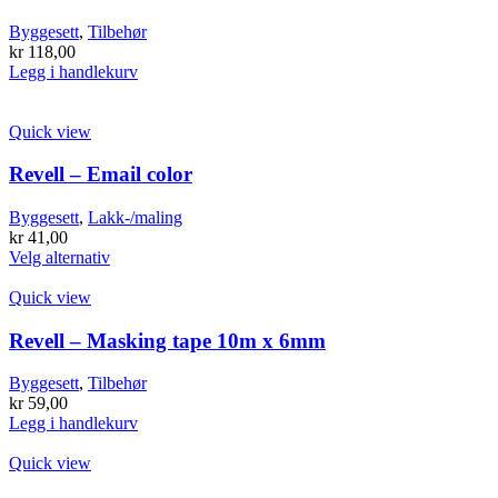
Byggesett
,
Tilbehør
kr
118,00
Legg i handlekurv
Quick view
Revell – Email color
Byggesett
,
Lakk-/maling
kr
41,00
Dette
Velg alternativ
produktet
har
Quick view
flere
varianter.
Revell – Masking tape 10m x 6mm
Alternativene
kan
Byggesett
,
Tilbehør
velges
kr
59,00
på
Legg i handlekurv
produktsiden
Quick view