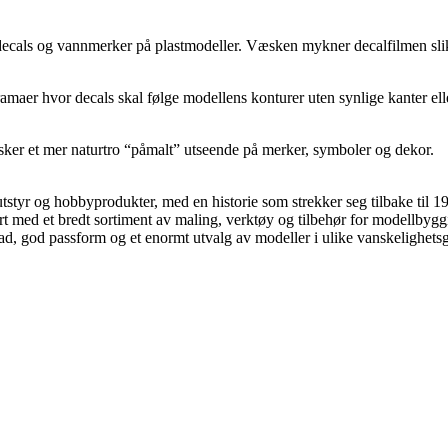
decals og vannmerker på plastmodeller. Væsken mykner decalfilmen slik at
dioramaer hvor decals skal følge modellens konturer uten synlige kanter 
sker et mer naturtro “påmalt” utseende på merker, symboler og dekor.
styr og hobbyprodukter, med en historie som strekker seg tilbake til 194
nert med et bredt sortiment av maling, verktøy og tilbehør for modellbyg
 god passform og et enormt utvalg av modeller i ulike vanskelighetsgra