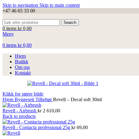
Skip to navigation
Skip to main content
+47 46 65 33 00
Search
0
items
kr
0,00
Meny
0
items
kr
0,00
Hjem
Butikk
Om oss
Kontakt
Klikk for større bilde
Hjem
Byggesett
Tilbehør
Revell – Decal soft 30ml
Revell - Airbrush
kr
2 610,00
Back to products
Revell - Contacta professional 25g
kr
69,00