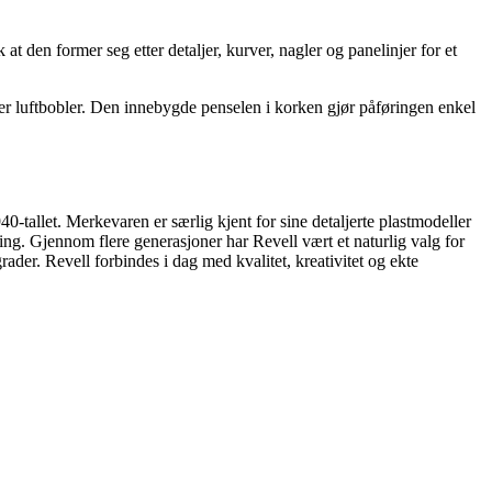
 den former seg etter detaljer, kurver, nagler og panelinjer for et
eller luftbobler. Den innebygde penselen i korken gjør påføringen enkel
0-tallet. Merkevaren er særlig kjent for sine detaljerte plastmodeller
ging. Gjennom flere generasjoner har Revell vært et naturlig valg for
der. Revell forbindes i dag med kvalitet, kreativitet og ekte