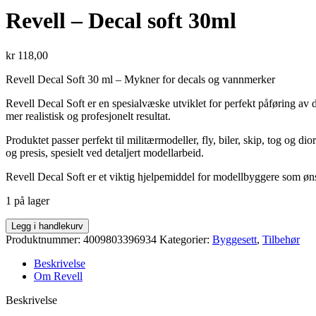
Revell – Decal soft 30ml
kr
118,00
Revell Decal Soft 30 ml – Mykner for decals og vannmerker
Revell Decal Soft er en spesialvæske utviklet for perfekt påføring av 
mer realistisk og profesjonelt resultat.
Produktet passer perfekt til militærmodeller, fly, biler, skip, tog og 
og presis, spesielt ved detaljert modellarbeid.
Revell Decal Soft er et viktig hjelpemiddel for modellbyggere som øn
1 på lager
Revell
Legg i handlekurv
-
Produktnummer:
4009803396934
Kategorier:
Byggesett
,
Tilbehør
Decal
soft
Beskrivelse
30ml
Om Revell
antall
Beskrivelse