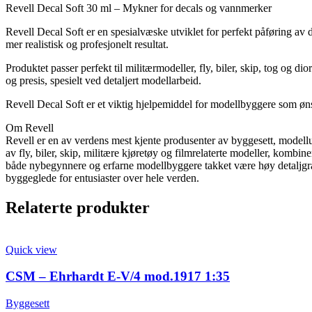
Revell Decal Soft 30 ml – Mykner for decals og vannmerker
Revell Decal Soft er en spesialvæske utviklet for perfekt påføring av 
mer realistisk og profesjonelt resultat.
Produktet passer perfekt til militærmodeller, fly, biler, skip, tog og 
og presis, spesielt ved detaljert modellarbeid.
Revell Decal Soft er et viktig hjelpemiddel for modellbyggere som øn
Om Revell
Revell er en av verdens mest kjente produsenter av byggesett, modellut
av fly, biler, skip, militære kjøretøy og filmrelaterte modeller, kombi
både nybegynnere og erfarne modellbyggere takket være høy detaljgrad,
byggeglede for entusiaster over hele verden.
Relaterte produkter
Quick view
CSM – Ehrhardt E-V/4 mod.1917 1:35
Byggesett