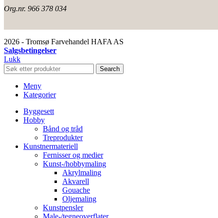
Org.nr. 966 378 034
2026 - Tromsø Farvehandel HAFA AS
Salgsbetingelser
Lukk
Search
Meny
Kategorier
Byggesett
Hobby
Bånd og tråd
Treprodukter
Kunstnermateriell
Fernisser og medier
Kunst-/hobbymaling
Akrylmaling
Akvarell
Gouache
Oljemaling
Kunstpensler
Male-/tegneoverflater