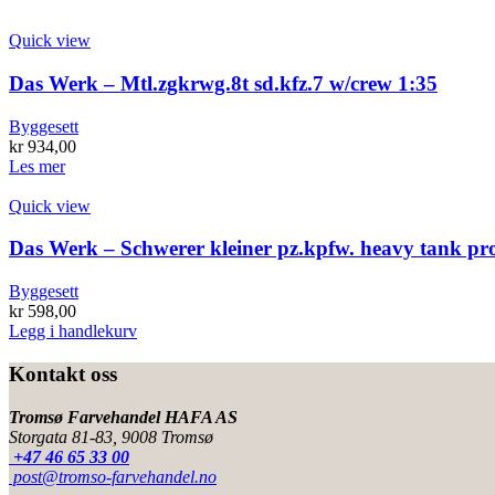
Quick view
Das Werk – Mtl.zgkrwg.8t sd.kfz.7 w/crew 1:35
Byggesett
kr
934,00
Les mer
Quick view
Das Werk – Schwerer kleiner pz.kpfw. heavy tank pro
Byggesett
kr
598,00
Legg i handlekurv
Kontakt oss
Tromsø Farvehandel HAFA AS
Storgata 81-83, 9008 Tromsø
+47 46 65 33 00
post@tromso-farvehandel.no