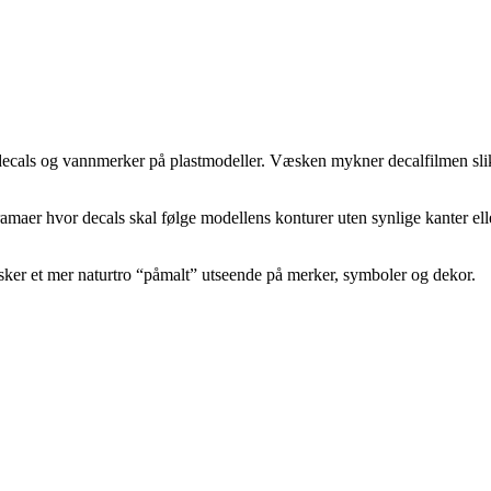
decals og vannmerker på plastmodeller. Væsken mykner decalfilmen slik at
dioramaer hvor decals skal følge modellens konturer uten synlige kanter 
sker et mer naturtro “påmalt” utseende på merker, symboler og dekor.