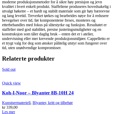
moderne produksjonsmetoder for å sikre høy presisjon og jevn
kvalitet i hvert enkelt produkt. Staffeliene produseres hovedsakelig i
utvalgt bøketre – et hardt og stabilt materiale som gir høy bæreevne
og lang levetid. Treverket tørkes og bearbeides nøye for å redusere
bevegelser over tid, før komponentene freses, monteres og
etterbehandles med fokus på slitestyrke og funksjon. Resultatet er
staffelier med god stabilitet, presise justeringsmuligheter og en
konstruksjon som tåler daglig bruk – enten det er i atelier,
undervisning eller mer krevende produksjonsmiljøer. Cappelletto er
et trygt valg for deg som ønsker pålitelig utstyr som fungerer over
tid, uten unødvendige kompromisser.
Relaterte produkter
Sold out
Quick view
Koh-I-Noor – Blyanter 8B-10H 24
Kunstnermateriell
,
Blyanter, kritt og tilbehør
kr
339,00
Les mer