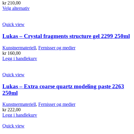
kr
210,00
Dette
Velg alternativ
produktet
har
flere
Quick view
varianter.
Alternativene
Lukas – Crystal fragments structure gel 2299 250ml
kan
velges
Kunstnermateriell
,
Fernisser og medier
på
kr
160,00
produktsiden
Legg i handlekurv
Quick view
Lukas – Extra coarse quartz modeling paste 2263
250ml
Kunstnermateriell
,
Fernisser og medier
kr
222,00
Legg i handlekurv
Quick view