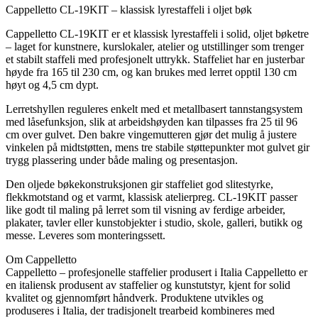
Cappelletto CL-19KIT – klassisk lyrestaffeli i oljet bøk
Cappelletto CL-19KIT er et klassisk lyrestaffeli i solid, oljet bøketre
– laget for kunstnere, kurslokaler, atelier og utstillinger som trenger
et stabilt staffeli med profesjonelt uttrykk. Staffeliet har en justerbar
høyde fra 165 til 230 cm, og kan brukes med lerret opptil 130 cm
høyt og 4,5 cm dypt.
Lerretshyllen reguleres enkelt med et metallbasert tannstangsystem
med låsefunksjon, slik at arbeidshøyden kan tilpasses fra 25 til 96
cm over gulvet. Den bakre vingemutteren gjør det mulig å justere
vinkelen på midtstøtten, mens tre stabile støttepunkter mot gulvet gir
trygg plassering under både maling og presentasjon.
Den oljede bøkekonstruksjonen gir staffeliet god slitestyrke,
flekkmotstand og et varmt, klassisk atelierpreg. CL-19KIT passer
like godt til maling på lerret som til visning av ferdige arbeider,
plakater, tavler eller kunstobjekter i studio, skole, galleri, butikk og
messe. Leveres som monteringssett.
Om Cappelletto
Cappelletto – profesjonelle staffelier produsert i Italia Cappelletto er
en italiensk produsent av staffelier og kunstutstyr, kjent for solid
kvalitet og gjennomført håndverk. Produktene utvikles og
produseres i Italia, der tradisjonelt trearbeid kombineres med