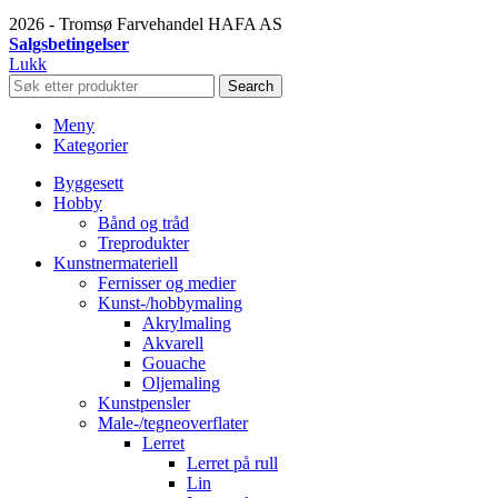
2026 - Tromsø Farvehandel HAFA AS
Salgsbetingelser
Lukk
Search
Meny
Kategorier
Byggesett
Hobby
Bånd og tråd
Treprodukter
Kunstnermateriell
Fernisser og medier
Kunst-/hobbymaling
Akrylmaling
Akvarell
Gouache
Oljemaling
Kunstpensler
Male-/tegneoverflater
Lerret
Lerret på rull
Lin