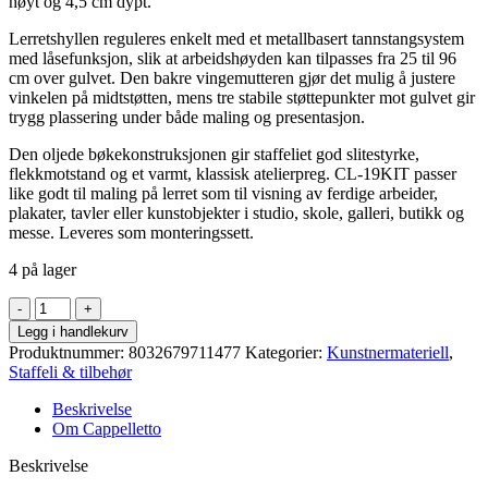
høyt og 4,5 cm dypt.
Lerretshyllen reguleres enkelt med et metallbasert tannstangsystem
med låsefunksjon, slik at arbeidshøyden kan tilpasses fra 25 til 96
cm over gulvet. Den bakre vingemutteren gjør det mulig å justere
vinkelen på midtstøtten, mens tre stabile støttepunkter mot gulvet gir
trygg plassering under både maling og presentasjon.
Den oljede bøkekonstruksjonen gir staffeliet god slitestyrke,
flekkmotstand og et varmt, klassisk atelierpreg. CL-19KIT passer
like godt til maling på lerret som til visning av ferdige arbeider,
plakater, tavler eller kunstobjekter i studio, skole, galleri, butikk og
messe. Leveres som monteringssett.
4 på lager
Cappelletto
-
Legg i handlekurv
Atelier
Produktnummer:
8032679711477
Kategorier:
Kunstnermateriell
,
staffeli
Staffeli & tilbehør
CL-
19
Beskrivelse
kit
Om Cappelletto
antall
Beskrivelse