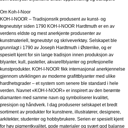
Om Koh-I-Noor
KOH-I-NOOR – Tradisjonsrik produsent av kunst- og
tegneutstyr siden 1790 KOH-I-NOOR Hardtmuth er en av
verdens eldste og mest anerkjente produsenter av
kunstmateriell, tegneutstyr og skriveverktøy. Selskapet ble
grunnlagt i 1790 av Joseph Hardtmuth i Østerrike, og er
spesielt kjent for sin lange tradisjon innen produksjon av
blyanter, kull, pasteller, akvarellblyanter og profesjonelle
kunstprodukter. KOH-I-NOOR fikk internasjonal anerkjennelse
gjennom utviklingen av moderne grafittblyanter med ulike
hardhetsgrader – et system som senere ble standard i hele
verden. Navnet «KOH-I-NOOR» er inspirert av den berømte
diamanten med samme navn og symboliserer kvalitet,
presisjon og håndverk. I dag produserer selskapet et bredt
sortiment av produkter for kunstnere, illustratører, designere,
arkitekter, studenter og hobbybrukere. Serien er spesielt kjent
for høy pigmentkvalitet, gode materialer og svært god balanse