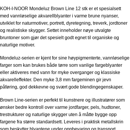
KOH-I-NOOR Mondeluz Brown Line 12 stk er et spesialsett
med vannløselige akvarellblyanter i varme brune nyanser,
utviklet for naturmotiver, portrett, dyretegning, treverk, jordtoner
og realistiske skygger. Settet inneholder nøye utvalgte
bruntoner som gjør det spesielt godt egnet til organiske og
naturlige motiver.
Mondeluz-serien er kjent for sine høypigmenterte, vannløselige
farger som kan brukes både tørre som vanlige fargeblyanter
eller aktiveres med vann for myke overganger og klassiske
akvarelleffekter. Den myke 3,8 mm fargeminen gir jevn
påføring, god dekkevne og svært gode blendingegenskaper.
Brown Line-serien er perfekt til kunstnere og illustratører som
ønsker bedre kontroll over varme jordfarger, pels, hudtoner,
trestrukturer og naturlige skygger uten å måtte bygge opp
fargene fra større standardsett. Leveres i praktisk metallskrin
som beskytter blyantene under oppbevaring og transport.