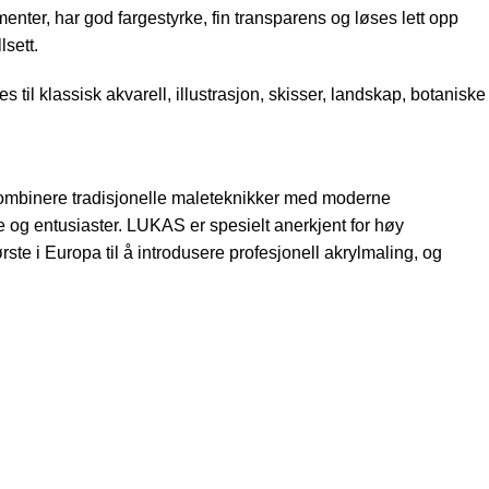
nter, har god fargestyrke, fin transparens og løses lett opp
sett.
s til klassisk akvarell, illustrasjon, skisser, landskap, botaniske
å kombinere tradisjonelle maleteknikker med moderne
ere og entusiaster. LUKAS er spesielt anerkjent for høy
ste i Europa til å introdusere profesjonell akrylmaling, og