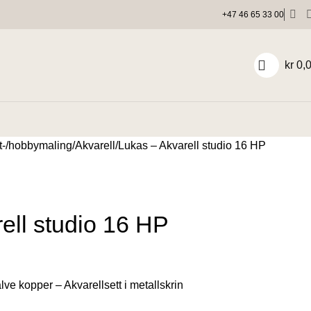
+47 46 65 33 00
kr
0,
t-/hobbymaling
Akvarell
Lukas – Akvarell studio 16 HP
ell studio 16 HP
e kopper – Akvarellsett i metallskrin