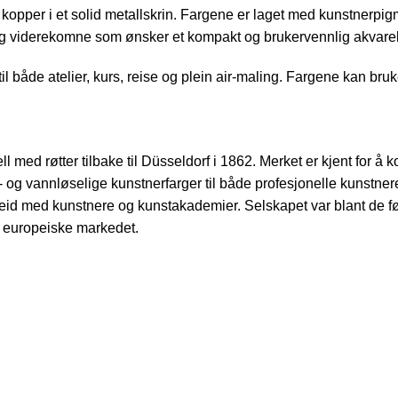
opper i et solid metallskrin. Fargene er laget med kunstnerpigme
og viderekomne som ønsker et kompakt og brukervennlig akvarell
il både atelier, kurs, reise og plein air-maling. Fargene kan bruke
 med røtter tilbake til Düsseldorf i 1862. Merket er kjent for 
rell- og vannløselige kunstnerfarger til både profesjonelle kunstn
rbeid med kunstnere og kunstakademier. Selskapet var blant de før
t europeiske markedet.