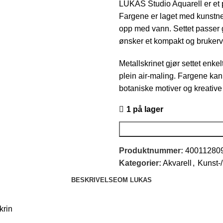
LUKAS Studio Aquarell er et pr
Fargene er laget med kunstner
opp med vann. Settet passer 
ønsker et kompakt og brukerve
Metallskrinet gjør settet enkel
plein air-maling. Fargene kan b
botaniske motiver og kreative
1 på lager
Produktnummer:
40011280
Kategorier:
Akvarell
,
Kunst-
BESKRIVELSE
OM LUKAS
krin