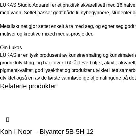
LUKAS Studio Aquarell er et praktisk akvarellsett med 16 halve k
med vann. Settet passer godt både til nybegynnere, studenter 
Metallskrinet gjør settet enkelt å ta med seg, og egner seg godt t
motiver og kreative mixed media-prosjekter.
Om Lukas
LUKAS er en tysk produsent av kunstnermaling og kunstmateriell
produktutvikling, og har i over 160 år levert olje-, akryl-, akva
pigmentkvalitet, god lysekthet og produkter utviklet i tett sama
utviklet også en av de første vannløselige oljemalingene på de
Relaterte produkter
Koh-I-Noor – Blyanter 5B-5H 12