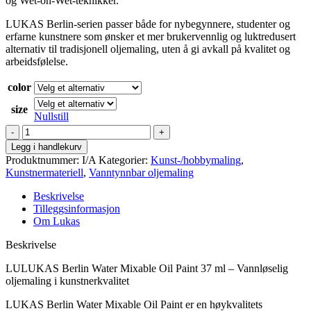
og Wet-on-Wet-teknikker.
LUKAS Berlin-serien passer både for nybegynnere, studenter og
erfarne kunstnere som ønsker et mer brukervennlig og luktredusert
alternativ til tradisjonell oljemaling, uten å gi avkall på kvalitet og
arbeidsfølelse.
color
size
Nullstill
Lukas
-
Legg i handlekurv
Berlin
Produktnummer:
I/A
Kategorier:
Kunst-/hobbymaling
,
antall
Kunstnermateriell
,
Vanntynnbar oljemaling
Beskrivelse
Tilleggsinformasjon
Om Lukas
Beskrivelse
LULUKAS Berlin Water Mixable Oil Paint 37 ml – Vannløselig
oljemaling i kunstnerkvalitet
LUKAS Berlin Water Mixable Oil Paint er en høykvalitets