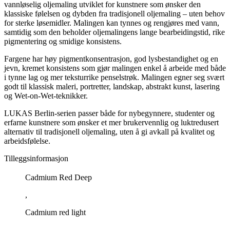
vannløselig oljemaling utviklet for kunstnere som ønsker den
klassiske følelsen og dybden fra tradisjonell oljemaling – uten behov
for sterke løsemidler. Malingen kan tynnes og rengjøres med vann,
samtidig som den beholder oljemalingens lange bearbeidingstid, rike
pigmentering og smidige konsistens.
Fargene har høy pigmentkonsentrasjon, god lysbestandighet og en
jevn, kremet konsistens som gjør malingen enkel å arbeide med både
i tynne lag og mer teksturrike penselstrøk. Malingen egner seg svært
godt til klassisk maleri, portretter, landskap, abstrakt kunst, lasering
og Wet-on-Wet-teknikker.
LUKAS Berlin-serien passer både for nybegynnere, studenter og
erfarne kunstnere som ønsker et mer brukervennlig og luktredusert
alternativ til tradisjonell oljemaling, uten å gi avkall på kvalitet og
arbeidsfølelse.
Tilleggsinformasjon
Cadmium Red Deep
,
Cadmium red light
,