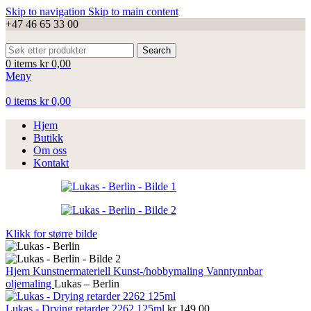
Skip to navigation
Skip to main content
+47 46 65 33 00
Search
0
items
kr
0,00
Meny
0
items
kr
0,00
Hjem
Butikk
Om oss
Kontakt
Klikk for større bilde
Hjem
Kunstnermateriell
Kunst-/hobbymaling
Vanntynnbar
oljemaling
Lukas – Berlin
Lukas - Drying retarder 2262 125ml
kr
149,00