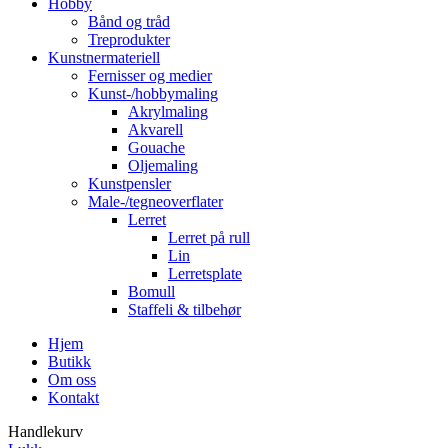
Hobby
Bånd og tråd
Treprodukter
Kunstnermateriell
Fernisser og medier
Kunst-/hobbymaling
Akrylmaling
Akvarell
Gouache
Oljemaling
Kunstpensler
Male-/tegneoverflater
Lerret
Lerret på rull
Lin
Lerretsplate
Bomull
Staffeli & tilbehør
Hjem
Butikk
Om oss
Kontakt
Handlekurv