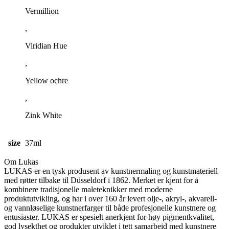
Vermillion
,
Viridian Hue
,
Yellow ochre
,
Zink White
size
37ml
Om Lukas
LUKAS er en tysk produsent av kunstnermaling og kunstmateriell
med røtter tilbake til Düsseldorf i 1862. Merket er kjent for å
kombinere tradisjonelle maleteknikker med moderne
produktutvikling, og har i over 160 år levert olje-, akryl-, akvarell-
og vannløselige kunstnerfarger til både profesjonelle kunstnere og
entusiaster. LUKAS er spesielt anerkjent for høy pigmentkvalitet,
god lysekthet og produkter utviklet i tett samarbeid med kunstnere