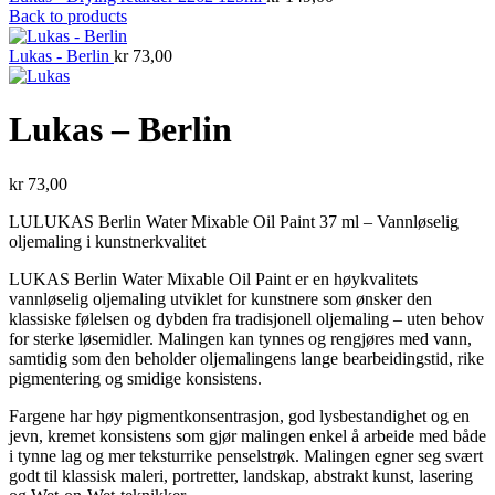
Back to products
Lukas - Berlin
kr
73,00
Lukas – Berlin
kr
73,00
LULUKAS Berlin Water Mixable Oil Paint 37 ml – Vannløselig
oljemaling i kunstnerkvalitet
LUKAS Berlin Water Mixable Oil Paint er en høykvalitets
vannløselig oljemaling utviklet for kunstnere som ønsker den
klassiske følelsen og dybden fra tradisjonell oljemaling – uten behov
for sterke løsemidler. Malingen kan tynnes og rengjøres med vann,
samtidig som den beholder oljemalingens lange bearbeidingstid, rike
pigmentering og smidige konsistens.
Fargene har høy pigmentkonsentrasjon, god lysbestandighet og en
jevn, kremet konsistens som gjør malingen enkel å arbeide med både
i tynne lag og mer teksturrike penselstrøk. Malingen egner seg svært
godt til klassisk maleri, portretter, landskap, abstrakt kunst, lasering