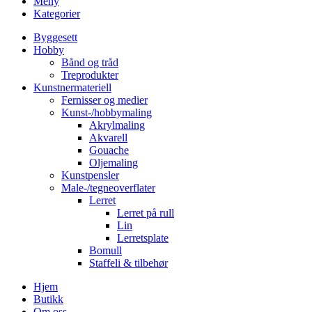
Meny
Kategorier
Byggesett
Hobby
Bånd og tråd
Treprodukter
Kunstnermateriell
Fernisser og medier
Kunst-/hobbymaling
Akrylmaling
Akvarell
Gouache
Oljemaling
Kunstpensler
Male-/tegneoverflater
Lerret
Lerret på rull
Lin
Lerretsplate
Bomull
Staffeli & tilbehør
Hjem
Butikk
Om oss