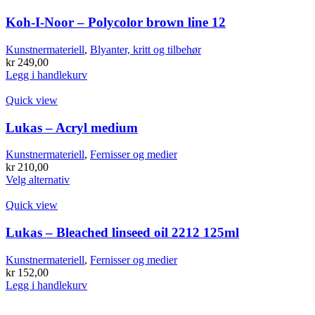
Koh-I-Noor – Polycolor brown line 12
Kunstnermateriell
,
Blyanter, kritt og tilbehør
kr
249,00
Legg i handlekurv
Quick view
Lukas – Acryl medium
Kunstnermateriell
,
Fernisser og medier
kr
210,00
Dette
Velg alternativ
produktet
har
Quick view
flere
varianter.
Lukas – Bleached linseed oil 2212 125ml
Alternativene
kan
Kunstnermateriell
,
Fernisser og medier
velges
kr
152,00
på
Legg i handlekurv
produktsiden