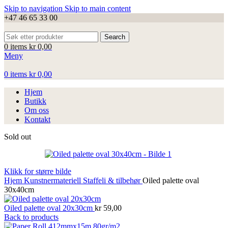
Skip to navigation
Skip to main content
+47 46 65 33 00
Search
0
items
kr
0,00
Meny
0
items
kr
0,00
Hjem
Butikk
Om oss
Kontakt
Sold out
Klikk for større bilde
Hjem
Kunstnermateriell
Staffeli & tilbehør
Oiled palette oval
30x40cm
Oiled palette oval 20x30cm
kr
59,00
Back to products