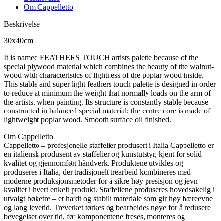
Om Cappelletto
Beskrivelse
30x40cm
It is named FEATHERS TOUCH artists palette because of the
special plywood material which combines the beauty of the walnut-
wood with characteristics of lightness of the poplar wood inside.
This stable and super light feathers touch palette is designed in order
to reduce at minimum the weight that normally loads on the arm of
the artists. when painting. Its structure is constantly stable because
constructed in balanced special material; the centre core is made of
lightweight poplar wood. Smooth surface oil finished.
Om Cappelletto
Cappelletto – profesjonelle staffelier produsert i Italia Cappelletto er
en italiensk produsent av staffelier og kunstutstyr, kjent for solid
kvalitet og gjennomført håndverk. Produktene utvikles og
produseres i Italia, der tradisjonelt trearbeid kombineres med
moderne produksjonsmetoder for å sikre høy presisjon og jevn
kvalitet i hvert enkelt produkt. Staffeliene produseres hovedsakelig i
utvalgt bøketre – et hardt og stabilt materiale som gir høy bæreevne
og lang levetid. Treverket tørkes og bearbeides nøye for å redusere
bevegelser over tid, før komponentene freses, monteres og