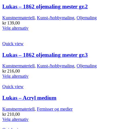
Lukas – 1862 oljemaling mester gr.2
Kunstnermateriell
,
Kunst-/hobbymaling
,
Oljemaling
kr
139,00
Dette
Velg alternativ
produktet
har
flere
Quick view
varianter.
Alternativene
Lukas – 1862 oljemaling mester gr.3
kan
velges
Kunstnermateriell
,
Kunst-/hobbymaling
,
Oljemaling
på
kr
216,00
produktsiden
Dette
Velg alternativ
produktet
har
Quick view
flere
varianter.
Lukas – Acryl medium
Alternativene
kan
Kunstnermateriell
,
Fernisser og medier
velges
kr
210,00
på
Dette
Velg alternativ
produktsiden
produktet