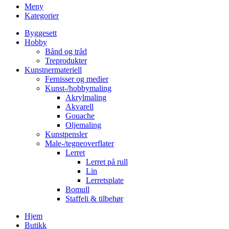
Meny
Kategorier
Byggesett
Hobby
Bånd og tråd
Treprodukter
Kunstnermateriell
Fernisser og medier
Kunst-/hobbymaling
Akrylmaling
Akvarell
Gouache
Oljemaling
Kunstpensler
Male-/tegneoverflater
Lerret
Lerret på rull
Lin
Lerretsplate
Bomull
Staffeli & tilbehør
Hjem
Butikk