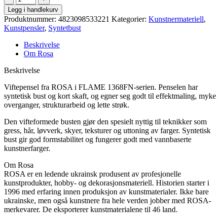
-
Legg i handlekurv
Flame
Produktnummer:
4823098533221
Kategorier:
Kunstnermateriell
,
vifte
Kunstpensler
,
Syntetbust
1368FN
6
Beskrivelse
antall
Om Rosa
Beskrivelse
Viftepensel fra ROSA i FLAME 1368FN-serien. Penselen har
syntetisk bust og kort skaft, og egner seg godt til effektmaling, myke
overganger, strukturarbeid og lette strøk.
Den vifteformede busten gjør den spesielt nyttig til teknikker som
gress, hår, løvverk, skyer, teksturer og uttoning av farger. Syntetisk
bust gir god formstabilitet og fungerer godt med vannbaserte
kunstnerfarger.
Om Rosa
ROSA er en ledende ukrainsk produsent av profesjonelle
kunstprodukter, hobby- og dekorasjonsmateriell. Historien starter i
1996 med erfaring innen produksjon av kunstmaterialer. Ikke bare
ukrainske, men også kunstnere fra hele verden jobber med ROSA-
merkevarer. De eksporterer kunstmaterialene til 46 land.