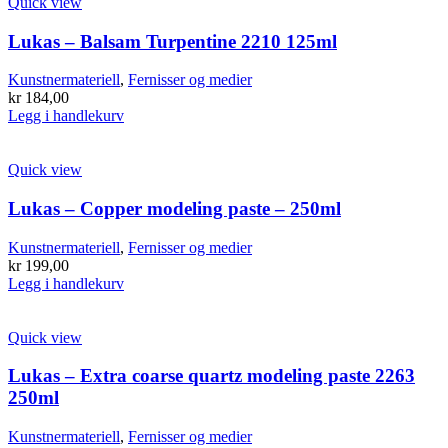
har
Quick view
flere
varianter.
Lukas – Balsam Turpentine 2210 125ml
Alternativene
kan
Kunstnermateriell
,
Fernisser og medier
velges
kr
184,00
på
Legg i handlekurv
produktsiden
Quick view
Lukas – Copper modeling paste – 250ml
Kunstnermateriell
,
Fernisser og medier
kr
199,00
Legg i handlekurv
Quick view
Lukas – Extra coarse quartz modeling paste 2263
250ml
Kunstnermateriell
,
Fernisser og medier