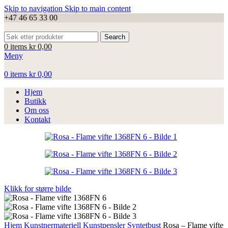
Skip to navigation
Skip to main content
+47 46 65 33 00
Search
0
items
kr
0,00
Meny
0
items
kr
0,00
Hjem
Butikk
Om oss
Kontakt
Klikk for større bilde
Hjem
Kunstnermateriell
Kunstpensler
Syntetbust
Rosa – Flame vifte