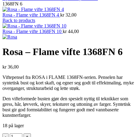
1368FN 6
Rosa - Flame vifte 1368FN 4
kr
32,00
Back to products
Rosa - Flame vifte 1368FN 10
kr
44,00
Rosa – Flame vifte 1368FN 6
kr
36,00
Viftepensel fra ROSA i FLAME 1368FN-serien. Penselen har
syntetisk bust og kort skaft, og egner seg godt til effektmaling, myke
overganger, strukturarbeid og lette strøk.
Den vifteformede busten gjør den spesielt nyttig til teknikker som
gress, hår, løvverk, skyer, teksturer og uttoning av farger. Syntetisk
bust gir god formstabilitet og fungerer godt med vannbaserte
kunstnerfarger.
18 på lager
Rosa