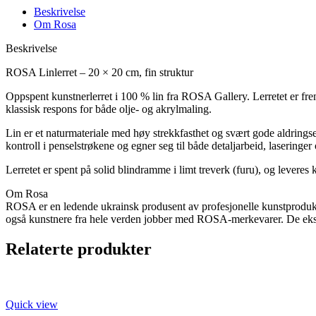
-
Beskrivelse
ekstra
Om Rosa
fin-
20x20cm
Beskrivelse
antall
ROSA Linlerret – 20 × 20 cm, fin struktur
Oppspent kunstnerlerret i 100 % lin fra ROSA Gallery. Lerretet er frem
klassisk respons for både olje- og akrylmaling.
Lin er et naturmateriale med høy strekkfasthet og svært gode aldringse
kontroll i penselstrøkene og egner seg til både detaljarbeid, laseringer 
Lerretet er spent på solid blindramme i limt treverk (furu), og leveres k
Om Rosa
ROSA er en ledende ukrainsk produsent av profesjonelle kunstprodukte
også kunstnere fra hele verden jobber med ROSA-merkevarer. De ekspo
Relaterte produkter
Quick view