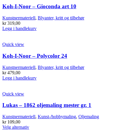
Koh-I-Noor – Gioconda art 10
Kunstnermateriell
,
Blyanter, kritt og tilbehør
kr
319,00
Legg i handlekurv
Quick view
Koh-I-Noor – Polycolor 24
Kunstnermateriell
,
Blyanter, kritt og tilbehør
kr
479,00
Legg i handlekurv
Quick view
Lukas – 1862 oljemaling mester gr. 1
Kunstnermateriell
,
Kunst-/hobbymaling
,
Oljemaling
kr
109,00
Dette
Velg alternativ