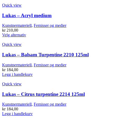
produktet
har
Quick view
flere
varianter.
Lukas – Acryl medium
Alternativene
kan
Kunstnermateriell
,
Fernisser og medier
velges
kr
210,00
på
Dette
Velg alternativ
produktsiden
produktet
har
Quick view
flere
varianter.
Lukas – Balsam Turpentine 2210 125ml
Alternativene
kan
Kunstnermateriell
,
Fernisser og medier
velges
kr
184,00
på
Legg i handlekurv
produktsiden
Quick view
Lukas – Citrus turpentine 2214 125ml
Kunstnermateriell
,
Fernisser og medier
kr
184,00
Legg i handlekurv