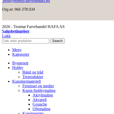
post@tromso-farvehandel.no
Org.nr. 966 378 034
2026 - Tromsø Farvehandel HAFA AS
Salgsbetingelser
Lukk
Search
Meny
Kategorier
Byggesett
Hobby
Bånd og tråd
Treprodukter
Kunstnermateriell
Fernisser og medier
Kunst-/hobbymaling
Akrylmaling
Akvarell
Gouache
Oljemaling
Kunstpensler