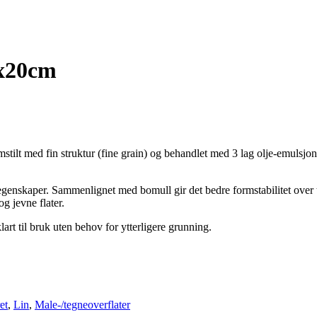
0x20cm
stilt med fin struktur (fine grain) og behandlet med 3 lag olje-emulsjon
genskaper. Sammenlignet med bomull gir det bedre formstabilitet over tid
og jevne flater.
lart til bruk uten behov for ytterligere grunning.
et
,
Lin
,
Male-/tegneoverflater