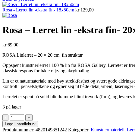
Rosa - Lerret lin -ekstra fin- 18x50cm
kr
129,00
Rosa – Lerret lin -ekstra fin- 2
kr
69,00
ROSA Linlerret – 20 × 20 cm, fin struktur
Oppspent kunstnerlerret i 100 % lin fra ROSA Gallery. Lerretet er frem
klassisk respons for både olje- og akrylmaling.
Lin er et naturmateriale med høy strekkfasthet og svært gode aldringse
kontroll i penselstrøkene og egner seg til både detaljarbeid, laseringer 
Lerretet er spent på solid blindramme i limt treverk (furu), og leveres k
3 på lager
Rosa
-
Legg i handlekurv
Lerret
Produktnummer:
4820149851242
Kategorier:
Kunstnermateriell
,
Lerr
lin