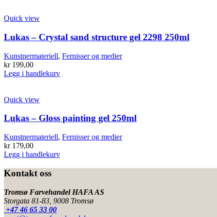
Quick view
Lukas – Crystal sand structure gel 2298 250ml
Kunstnermateriell
,
Fernisser og medier
kr
199,00
Legg i handlekurv
Quick view
Lukas – Gloss painting gel 250ml
Kunstnermateriell
,
Fernisser og medier
kr
179,00
Legg i handlekurv
Kontakt oss
Tromsø Farvehandel HAFA AS
Storgata 81-83, 9008 Tromsø
+47 46 65 33 00