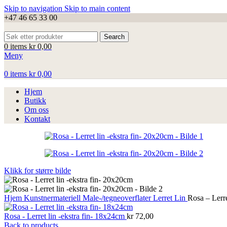
Skip to navigation
Skip to main content
+47 46 65 33 00
Search
0
items
kr
0,00
Meny
0
items
kr
0,00
Hjem
Butikk
Om oss
Kontakt
Klikk for større bilde
Hjem
Kunstnermateriell
Male-/tegneoverflater
Lerret
Lin
Rosa – Lerre
Rosa - Lerret lin -ekstra fin- 18x24cm
kr
72,00
Back to products