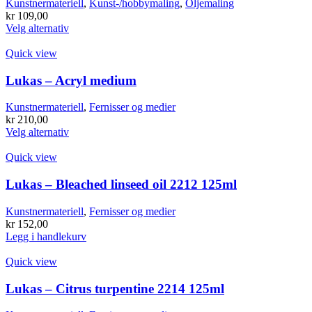
Kunstnermateriell
,
Kunst-/hobbymaling
,
Oljemaling
kr
109,00
Dette
Velg alternativ
produktet
har
Quick view
flere
varianter.
Lukas – Acryl medium
Alternativene
kan
Kunstnermateriell
,
Fernisser og medier
velges
kr
210,00
på
Dette
Velg alternativ
produktsiden
produktet
har
Quick view
flere
varianter.
Lukas – Bleached linseed oil 2212 125ml
Alternativene
kan
Kunstnermateriell
,
Fernisser og medier
velges
kr
152,00
på
Legg i handlekurv
produktsiden
Quick view
Lukas – Citrus turpentine 2214 125ml