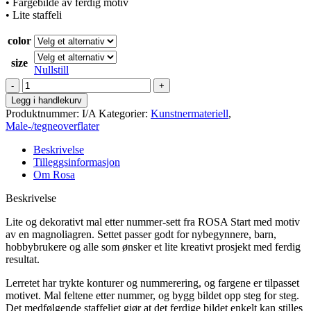
• Fargebilde av ferdig motiv
• Lite staffeli
color
size
Nullstill
Rosa
-
Legg i handlekurv
Lerret
Produktnummer:
I/A
Kategorier:
Kunstnermateriell
,
"paint
Male-/tegneoverflater
by
numbers"
Beskrivelse
sett
Tilleggsinformasjon
m/staffeli
Om Rosa
antall
Beskrivelse
Lite og dekorativt mal etter nummer-sett fra ROSA Start med motiv
av en magnoliagren. Settet passer godt for nybegynnere, barn,
hobbybrukere og alle som ønsker et lite kreativt prosjekt med ferdig
resultat.
Lerretet har trykte konturer og nummerering, og fargene er tilpasset
motivet. Mal feltene etter nummer, og bygg bildet opp steg for steg.
Det medfølgende staffeliet gjør at det ferdige bildet enkelt kan stilles