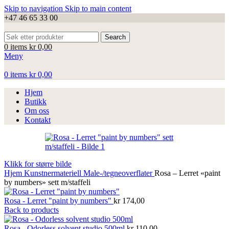
Skip to navigation
Skip to main content
+47 46 65 33 00
Search
0
items
kr
0,00
Meny
0
items
kr
0,00
Hjem
Butikk
Om oss
Kontakt
Klikk for større bilde
Hjem
Kunstnermateriell
Male-/tegneoverflater
Rosa – Lerret «paint
by numbers» sett m/staffeli
Rosa - Lerret "paint by numbers"
kr
174,00
Back to products
Rosa - Odorless solvent studio 500ml
kr
110,00