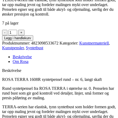
tar opp maling jevnt og fordeler malingen mykt over underlaget.
Penselen egner seg godt til både akryl- og oljemaling, særlig der du
ønsker presisjon og kontroll.
7 på lager
Rosa
-
Legg i handlekurv
Terra
Produktnummer:
4823098533672
Kategorier:
Kunstnermateriell
,
1608R
Kunstpensler
,
Syntetbust
rundpensel
6
Beskrivelse
antall
Om Rosa
Beskrivelse
ROSA TERRA 1608R syntetpensel rund – nr. 6, langt skaft
Rund syntetpensel fra ROSA TERRA i størrelse nr. 0. Penselen har
rund bust som gir god kontroll ved detaljer, linjer, små former og
presis påføring av maling.
TERRA-serien har elastisk, tynn syntetbust som holder formen godt,
tar opp maling jevnt og fordeler malingen mykt over underlaget.
Penselen egner seg godt til både akryl- og oljemaling, særlig der du