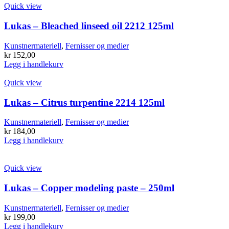
har
Quick view
flere
varianter.
Lukas – Bleached linseed oil 2212 125ml
Alternativene
kan
Kunstnermateriell
,
Fernisser og medier
velges
kr
152,00
på
Legg i handlekurv
produktsiden
Quick view
Lukas – Citrus turpentine 2214 125ml
Kunstnermateriell
,
Fernisser og medier
kr
184,00
Legg i handlekurv
Quick view
Lukas – Copper modeling paste – 250ml
Kunstnermateriell
,
Fernisser og medier
kr
199,00
Legg i handlekurv