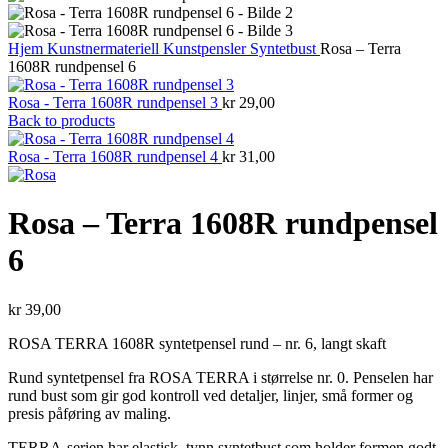
Hjem
Kunstnermateriell
Kunstpensler
Syntetbust
Rosa – Terra
1608R rundpensel 6
Rosa - Terra 1608R rundpensel 3
kr
29,00
Back to products
Rosa - Terra 1608R rundpensel 4
kr
31,00
Rosa – Terra 1608R rundpensel
6
kr
39,00
ROSA TERRA 1608R syntetpensel rund – nr. 6, langt skaft
Rund syntetpensel fra ROSA TERRA i størrelse nr. 0. Penselen har
rund bust som gir god kontroll ved detaljer, linjer, små former og
presis påføring av maling.
TERRA-serien har elastisk, tynn syntetbust som holder formen godt,