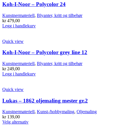
Koh-I-Noor – Polycolor 24
Kunstnermateriell
,
Blyanter, kritt og tilbehør
kr
479,00
Legg i handlekurv
Quick view
Koh-I-Noor – Polycolor grey line 12
Kunstnermateriell
,
Blyanter, kritt og tilbehør
kr
249,00
Legg i handlekurv
Quick view
Lukas – 1862 oljemaling mester gr.2
Kunstnermateriell
,
Kunst-/hobbymaling
,
Oljemaling
kr
139,00
Dette
Velg alternativ
produktet