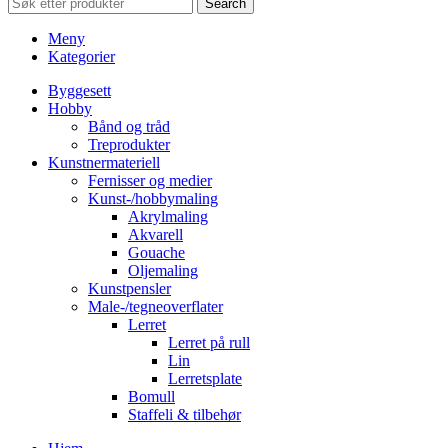
Search
Meny
Kategorier
Byggesett
Hobby
Bånd og tråd
Treprodukter
Kunstnermateriell
Fernisser og medier
Kunst-/hobbymaling
Akrylmaling
Akvarell
Gouache
Oljemaling
Kunstpensler
Male-/tegneoverflater
Lerret
Lerret på rull
Lin
Lerretsplate
Bomull
Staffeli & tilbehør