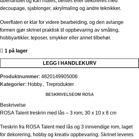
ubehandlet og kan males, beises eller dekoreres med
decoupage, sjablonger, akrylmaling og andre teknikker.
Overflaten er klar for videre bearbeiding, og den avlange
formen gjør skrinet praktisk til oppbevaring av småting,
hobbyartikler, teposer, smykker eller annet tilbehør.
1 på lager
LEGG I HANDLEKURV
Produktnummer:
4820149905006
Kategorier:
Hobby
,
Treprodukter
BESKRIVELSE
OM ROSA
Beskrivelse
ROSA Talent treskrin med lås – 3 rom, 30 x 10 x 8 cm
Treskrin fra ROSA Talent med lås og 3 innvendige rom, laget
for dekorering, hobby og kreativ oppbevaring. Skrinet leveres