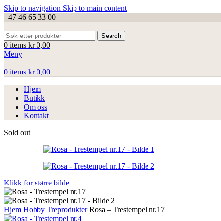
Skip to navigation
Skip to main content
+47 46 65 33 00
Search
0
items
kr
0,00
Meny
0
items
kr
0,00
Hjem
Butikk
Om oss
Kontakt
Sold out
Klikk for større bilde
Hjem
Hobby
Treprodukter
Rosa – Trestempel nr.17