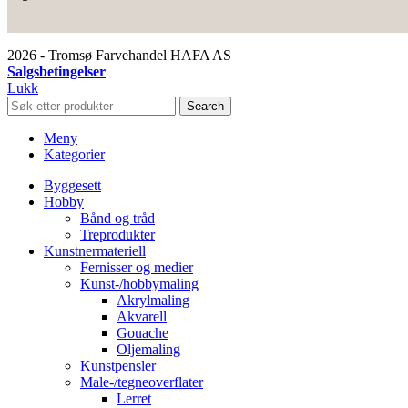
2026 - Tromsø Farvehandel HAFA AS
Salgsbetingelser
Lukk
Search
Meny
Kategorier
Byggesett
Hobby
Bånd og tråd
Treprodukter
Kunstnermateriell
Fernisser og medier
Kunst-/hobbymaling
Akrylmaling
Akvarell
Gouache
Oljemaling
Kunstpensler
Male-/tegneoverflater
Lerret