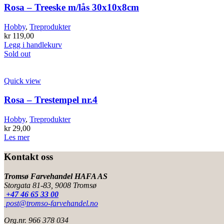
Rosa – Treeske m/lås 30x10x8cm
Hobby
,
Treprodukter
kr
119,00
Legg i handlekurv
Sold out
Quick view
Rosa – Trestempel nr.4
Hobby
,
Treprodukter
kr
29,00
Les mer
Kontakt oss
Tromsø Farvehandel HAFA AS
Storgata 81-83, 9008 Tromsø
+47 46 65 33 00
post@tromso-farvehandel.no
Org.nr. 966 378 034