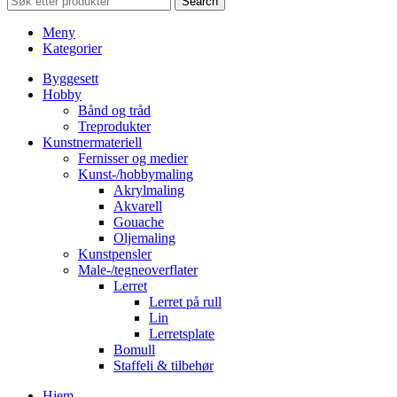
Search
Meny
Kategorier
Byggesett
Hobby
Bånd og tråd
Treprodukter
Kunstnermateriell
Fernisser og medier
Kunst-/hobbymaling
Akrylmaling
Akvarell
Gouache
Oljemaling
Kunstpensler
Male-/tegneoverflater
Lerret
Lerret på rull
Lin
Lerretsplate
Bomull
Staffeli & tilbehør
Hjem