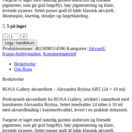
pigmenter, som gir god fargeflyt, høy pigmentering og klare,
levende nyanser. Settet passer godt til både klassisk akvarell,
illustrasjon, lasering, detaljer og fargeblanding.
5 på lager
Rosa
-
Legg i handlekurv
Watercolour
Produktnummer:
4823098514596
Kategorier:
Akvarell
,
gallery
Kunst-/hobbymaling
,
Kunstnermateriell
AB
24x10ml
Beskrivelse
antall
Om Rosa
Beskrivelse
ROSA Gallery akvarellsett – Alexandra Bryksa ART (24 × 10 ml)
Profesjonelt akvarellsett fra ROSA Gallery, utviklet i samarbeid med
kunstneren Alexandra Bryksa. Settet inneholder 24 tuber à 10 ml
med akvarellmaling i kunstnerkvalitet, levert i en praktisk trekassett.
Fargene er laget med naturlig gummi arabicum og finmalte
pigmenter, som gir god fargeflyt, høy pigmentering og klare,
levende nyanser. Settet passer godt til både klassisk akvarell,