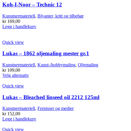
Koh-I-Noor – Technic 12
Kunstnermateriell
,
Blyanter, kritt og tilbehør
kr
169,00
Legg i handlekurv
Quick view
Lukas – 1862 oljemaling mester gr.1
Kunstnermateriell
,
Kunst-/hobbymaling
,
Oljemaling
kr
109,00
Dette
Velg alternativ
produktet
har
Quick view
flere
varianter.
Lukas – Bleached linseed oil 2212 125ml
Alternativene
kan
Kunstnermateriell
,
Fernisser og medier
velges
kr
152,00
på
Legg i handlekurv
produktsiden
Quick view