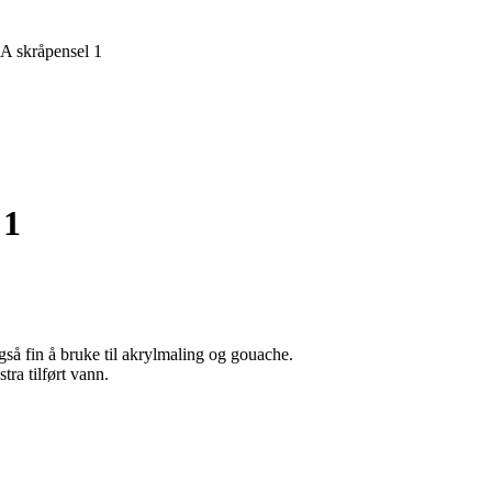
A skråpensel 1
 1
også fin å bruke til akrylmaling og gouache.
ra tilført vann.