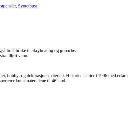
stpensler
,
Syntetbust
også fin å bruke til akrylmaling og gouache.
ra tilført vann.
r, hobby- og dekorasjonsmateriell. Historien starter i 1996 med erfari
rterer kunstmaterialene til 46 land.