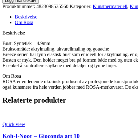
Legg i handlekurv
Breeze
Produktnummer:
4823098535560
Kategorier:
Kunstnermateriell
,
Kun
1226A
skråpensel
Beskrivelse
1
Om Rosa
antall
Beskrivelse
Bust: Syntetisk – 4.9mm
Bruksområde: akrylmaling. akvarellmaling og gouache
Breeze serien har tynn elastisk bust som er ideell for akrylmaling. er 
Busten er myk. Den holder meget bra på formen både med og uten ekst
Er enkel å kontrollere strøkene med detaljer og tynne linjer.
Om Rosa
ROSA er en ledende ukrainsk produsent av profesjonelle kunstprodukte
også kunstnere fra hele verden jobber med ROSA-merkevarer. De ekspo
Relaterte produkter
Quick view
Koh-I-Noor – Gioconda art 10