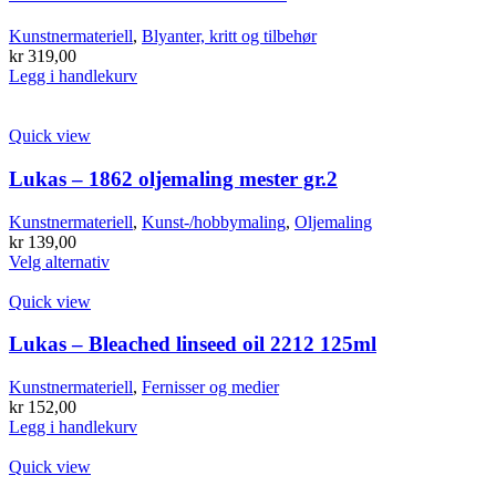
Kunstnermateriell
,
Blyanter, kritt og tilbehør
kr
319,00
Legg i handlekurv
Quick view
Lukas – 1862 oljemaling mester gr.2
Kunstnermateriell
,
Kunst-/hobbymaling
,
Oljemaling
kr
139,00
Dette
Velg alternativ
produktet
har
Quick view
flere
varianter.
Lukas – Bleached linseed oil 2212 125ml
Alternativene
kan
Kunstnermateriell
,
Fernisser og medier
velges
kr
152,00
på
Legg i handlekurv
produktsiden
Quick view