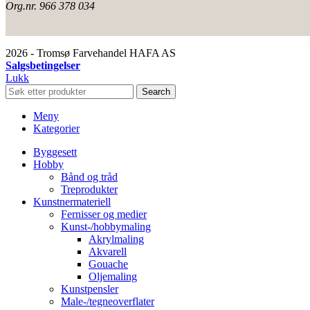
Org.nr. 966 378 034
2026 - Tromsø Farvehandel HAFA AS
Salgsbetingelser
Lukk
Search
Meny
Kategorier
Byggesett
Hobby
Bånd og tråd
Treprodukter
Kunstnermateriell
Fernisser og medier
Kunst-/hobbymaling
Akrylmaling
Akvarell
Gouache
Oljemaling
Kunstpensler
Male-/tegneoverflater