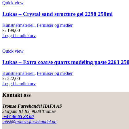
Quick view
Lukas – Crystal sand structure gel 2298 250ml
Kunstnermateriell
,
Fernisser og medier
kr
199,00
Legg i handlekurv
Quick view
Lukas – Extra coarse quartz modeling paste 2263 25
Kunstnermateriell
,
Fernisser og medier
kr
222,00
Legg i handlekurv
Kontakt oss
Tromsø Farvehandel HAFA AS
Storgata 81-83, 9008 Tromsø
+47 46 65 33 00
post@tromso-farvehandel.no