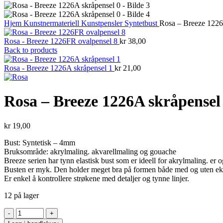
Hjem
Kunstnermateriell
Kunstpensler
Syntetbust
Rosa – Breeze 1226
Rosa - Breeze 1226FR ovalpensel 8
kr
38,00
Back to products
Rosa - Breeze 1226A skråpensel 1
kr
21,00
Rosa – Breeze 1226A skråpensel
kr
19,00
Bust: Syntetisk – 4mm
Bruksområde: akrylmaling. akvarellmaling og gouache
Breeze serien har tynn elastisk bust som er ideell for akrylmaling. er 
Busten er myk. Den holder meget bra på formen både med og uten ekst
Er enkel å kontrollere strøkene med detaljer og tynne linjer.
12 på lager
Rosa
-