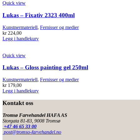
Quick view
Lukas – Fixativ 2323 400ml
Kunstnermateriell
,
Fernisser og medier
kr
224,00
Legg i handlekurv
Quick view
Lukas – Gloss painting gel 250ml
Kunstnermateriell
,
Fernisser og medier
kr
179,00
Legg i handlekurv
Kontakt oss
Tromsø Farvehandel HAFA AS
Storgata 81-83, 9008 Tromsø
+47 46 65 33 00
post@tromso-farvehandel.no