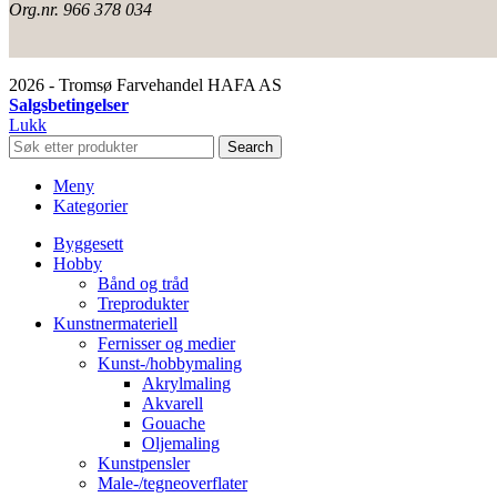
Org.nr. 966 378 034
2026 - Tromsø Farvehandel HAFA AS
Salgsbetingelser
Lukk
Search
Meny
Kategorier
Byggesett
Hobby
Bånd og tråd
Treprodukter
Kunstnermateriell
Fernisser og medier
Kunst-/hobbymaling
Akrylmaling
Akvarell
Gouache
Oljemaling
Kunstpensler
Male-/tegneoverflater