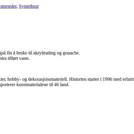
stpensler
,
Syntetbust
også fin å bruke til akrylmaling og gouache.
ra tilført vann.
r, hobby- og dekorasjonsmateriell. Historien starter i 1996 med erfari
rterer kunstmaterialene til 46 land.