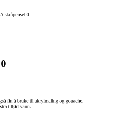
A skråpensel 0
 0
også fin å bruke til akrylmaling og gouache.
ra tilført vann.