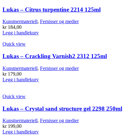
flere
varianter.
Lukas – Citrus turpentine 2214 125ml
Alternativene
kan
Kunstnermateriell
,
Fernisser og medier
velges
kr
184,00
på
Legg i handlekurv
produktsiden
Quick view
Lukas – Crackling Varnish2 2312 125ml
Kunstnermateriell
,
Fernisser og medier
kr
179,00
Legg i handlekurv
Quick view
Lukas – Crystal sand structure gel 2298 250ml
Kunstnermateriell
,
Fernisser og medier
kr
199,00
Legg i handlekurv