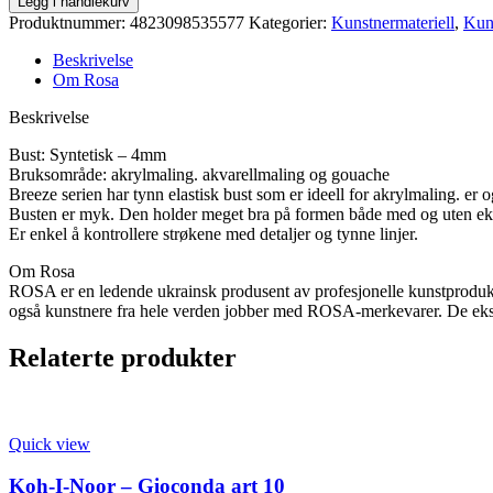
Legg i handlekurv
Breeze
Produktnummer:
4823098535577
Kategorier:
Kunstnermateriell
,
Kun
1226A
skråpensel
Beskrivelse
0
Om Rosa
antall
Beskrivelse
Bust: Syntetisk – 4mm
Bruksområde: akrylmaling. akvarellmaling og gouache
Breeze serien har tynn elastisk bust som er ideell for akrylmaling. er 
Busten er myk. Den holder meget bra på formen både med og uten ekst
Er enkel å kontrollere strøkene med detaljer og tynne linjer.
Om Rosa
ROSA er en ledende ukrainsk produsent av profesjonelle kunstprodukte
også kunstnere fra hele verden jobber med ROSA-merkevarer. De ekspo
Relaterte produkter
Quick view
Koh-I-Noor – Gioconda art 10