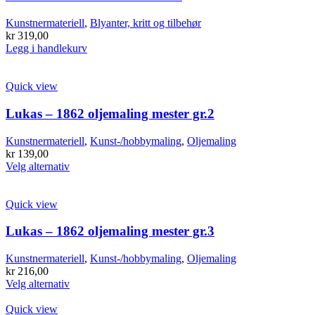
Kunstnermateriell
,
Blyanter, kritt og tilbehør
kr
319,00
Legg i handlekurv
Quick view
Lukas – 1862 oljemaling mester gr.2
Kunstnermateriell
,
Kunst-/hobbymaling
,
Oljemaling
kr
139,00
Dette
Velg alternativ
produktet
har
flere
Quick view
varianter.
Alternativene
Lukas – 1862 oljemaling mester gr.3
kan
velges
Kunstnermateriell
,
Kunst-/hobbymaling
,
Oljemaling
på
kr
216,00
produktsiden
Dette
Velg alternativ
produktet
har
Quick view