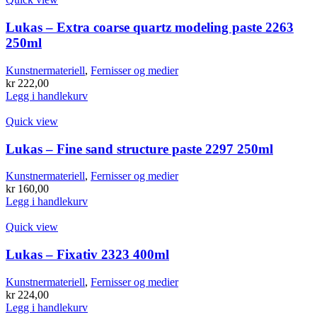
varianter.
Alternativene
Lukas – Extra coarse quartz modeling paste 2263
kan
250ml
velges
på
Kunstnermateriell
,
Fernisser og medier
produktsiden
kr
222,00
Legg i handlekurv
Quick view
Lukas – Fine sand structure paste 2297 250ml
Kunstnermateriell
,
Fernisser og medier
kr
160,00
Legg i handlekurv
Quick view
Lukas – Fixativ 2323 400ml
Kunstnermateriell
,
Fernisser og medier
kr
224,00
Legg i handlekurv