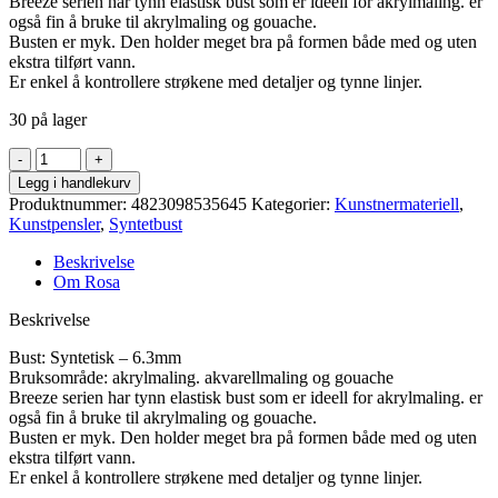
Breeze serien har tynn elastisk bust som er ideell for akrylmaling. er
også fin å bruke til akrylmaling og gouache.
Busten er myk. Den holder meget bra på formen både med og uten
ekstra tilført vann.
Er enkel å kontrollere strøkene med detaljer og tynne linjer.
30 på lager
Rosa
-
Legg i handlekurv
Breeze
Produktnummer:
4823098535645
Kategorier:
Kunstnermateriell
,
1226FR
Kunstpensler
,
Syntetbust
ovalpensel
2
Beskrivelse
antall
Om Rosa
Beskrivelse
Bust: Syntetisk – 6.3mm
Bruksområde: akrylmaling. akvarellmaling og gouache
Breeze serien har tynn elastisk bust som er ideell for akrylmaling. er
også fin å bruke til akrylmaling og gouache.
Busten er myk. Den holder meget bra på formen både med og uten
ekstra tilført vann.
Er enkel å kontrollere strøkene med detaljer og tynne linjer.