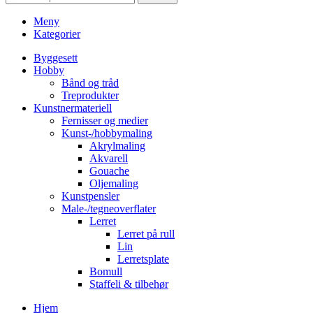
Meny
Kategorier
Byggesett
Hobby
Bånd og tråd
Treprodukter
Kunstnermateriell
Fernisser og medier
Kunst-/hobbymaling
Akrylmaling
Akvarell
Gouache
Oljemaling
Kunstpensler
Male-/tegneoverflater
Lerret
Lerret på rull
Lin
Lerretsplate
Bomull
Staffeli & tilbehør
Hjem