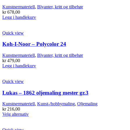
Kunstnermateriell
,
Blyanter, kritt og tilbehør
kr
678,00
Legg i handlekurv
Quick view
Koh-I-Noor – Polycolor 24
Kunstnermateriell
,
Blyanter, kritt og tilbehør
kr
479,00
Legg i handlekurv
Quick view
Lukas – 1862 oljemaling mester gr.3
Kunstnermateriell
,
Kunst-/hobbymaling
,
Oljemaling
kr
216,00
Dette
Velg alternativ
produktet
har
flere
Quick view