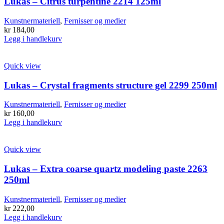
Lukas – Citrus turpentine 2214 125ml
Alternativene
kan
Kunstnermateriell
,
Fernisser og medier
velges
kr
184,00
på
Legg i handlekurv
produktsiden
Quick view
Lukas – Crystal fragments structure gel 2299 250ml
Kunstnermateriell
,
Fernisser og medier
kr
160,00
Legg i handlekurv
Quick view
Lukas – Extra coarse quartz modeling paste 2263
250ml
Kunstnermateriell
,
Fernisser og medier
kr
222,00
Legg i handlekurv