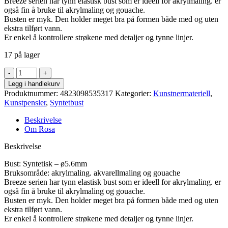
Breeze serien har tynn elastisk bust som er ideell for akrylmaling. er
også fin å bruke til akrylmaling og gouache.
Busten er myk. Den holder meget bra på formen både med og uten
ekstra tilført vann.
Er enkel å kontrollere strøkene med detaljer og tynne linjer.
17 på lager
Rosa
-
Legg i handlekurv
Breeze
Produktnummer:
4823098535317
Kategorier:
Kunstnermateriell
,
1226R
Kunstpensler
,
Syntetbust
rundpensel
3
Beskrivelse
antall
Om Rosa
Beskrivelse
Bust: Syntetisk – ø5.6mm
Bruksområde: akrylmaling. akvarellmaling og gouache
Breeze serien har tynn elastisk bust som er ideell for akrylmaling. er
også fin å bruke til akrylmaling og gouache.
Busten er myk. Den holder meget bra på formen både med og uten
ekstra tilført vann.
Er enkel å kontrollere strøkene med detaljer og tynne linjer.