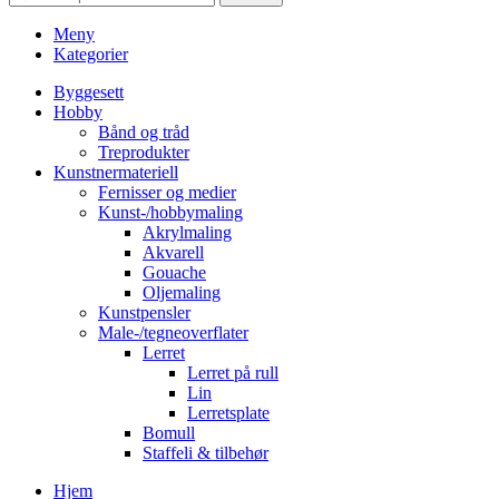
Meny
Kategorier
Byggesett
Hobby
Bånd og tråd
Treprodukter
Kunstnermateriell
Fernisser og medier
Kunst-/hobbymaling
Akrylmaling
Akvarell
Gouache
Oljemaling
Kunstpensler
Male-/tegneoverflater
Lerret
Lerret på rull
Lin
Lerretsplate
Bomull
Staffeli & tilbehør
Hjem