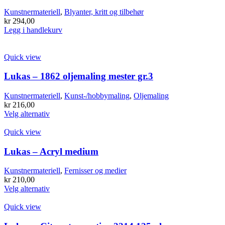
Kunstnermateriell
,
Blyanter, kritt og tilbehør
kr
294,00
Legg i handlekurv
Quick view
Lukas – 1862 oljemaling mester gr.3
Kunstnermateriell
,
Kunst-/hobbymaling
,
Oljemaling
kr
216,00
Dette
Velg alternativ
produktet
har
Quick view
flere
varianter.
Lukas – Acryl medium
Alternativene
kan
Kunstnermateriell
,
Fernisser og medier
velges
kr
210,00
på
Dette
Velg alternativ
produktsiden
produktet
har
Quick view
flere
varianter.